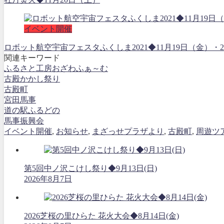
イベント開催
ロボット航空宇宙フェスタふくしま2021◆11月19日（金
関連キーワード
ふるさと工房おざわふぁ～む
古殿かかし祭り
古殿町
宮田馬事
道の駅ふるどの
馬事振興会
イベント開催
,
お知らせ
,
まざっせプラザより
,
古殿町
,
周遊ツ
第5回中ノ沢こけし祭り◆9月13日(日)
2026年8月7日
2026芝桜の里ひらた 花火大会◆8月14日(金)