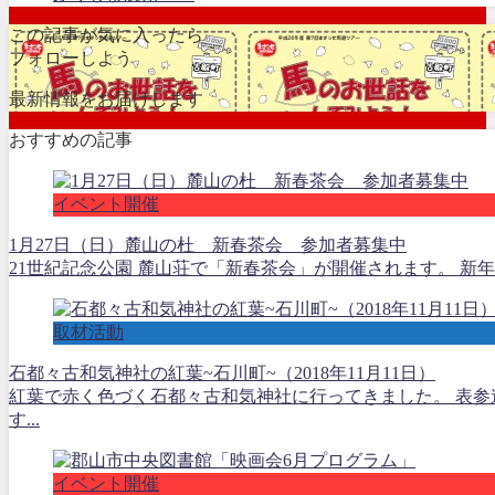
この記事が気に入ったら
フォローしよう
最新情報をお届けします
おすすめの記事
イベント開催
1月27日（日）麓山の杜 新春茶会 参加者募集中
21世紀記念公園 麓山荘で「新春茶会」が開催されます。 新
取材活動
石都々古和気神社の紅葉~石川町~（2018年11月11日）
紅葉で赤く色づく石都々古和気神社に行ってきました。 表参
す...
イベント開催