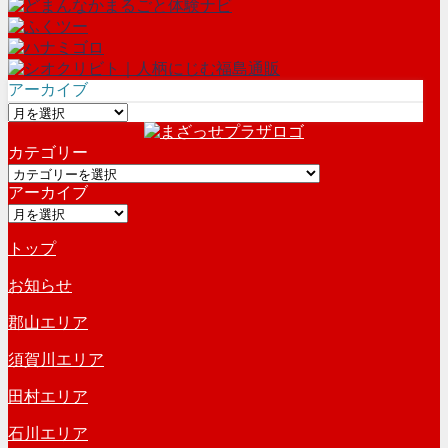
アーカイブ
ア
ー
カテゴリー
カ
カ
イ
アーカイブ
テ
ブ
ア
ゴ
ー
リ
トップ
カ
ー
イ
お知らせ
ブ
郡山エリア
須賀川エリア
田村エリア
石川エリア