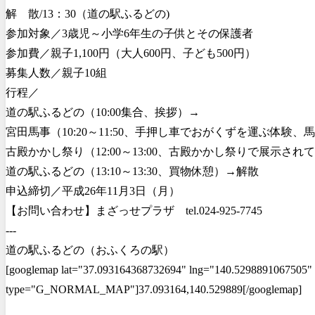
解 散/13：30（道の駅ふるどの)
参加対象／3歳児～小学6年生の子供とその保護者
参加費／親子1,100円（大人600円、子ども500円）
募集人数／親子10組
行程／
道の駅ふるどの（10:00集合、挨拶）→
宮田馬事（10:20～11:50、手押し車でおがくずを運ぶ体験
古殿かかし祭り（12:00～13:00、古殿かかし祭りで展示
道の駅ふるどの（13:10～13:30、買物休憩）→解散
申込締切／平成26年11月3日（月）
【お問い合わせ】まざっせプラザ tel.024-925-7745
---
道の駅ふるどの（おふくろの駅）
[googlemap lat="37.093164368732694" lng="140.5298891067505" 
type="G_NORMAL_MAP"]37.093164,140.529889[/googlemap]