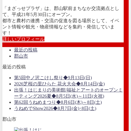
「まざっせプラザ」は、郡山駅前まちなか交流拠点とし
て、平成21年5月30日にオープン。
都市と農村の連携・交流の促進を図る場所として、イベ
ント情報や観光・物産情報などを集約・発信していま
す！
詳しいプロフィール
最近の投稿
郡山市
最近の投稿
第5回中ノ沢こけし祭り◆9月13日(日)
2026芝桜の里ひらた 花火大会◆8月14日(金)
出張！はじまりの美術館/福祉とアートのオープンミ
ーティング2026夏◆8月5日(水)～11日(火祝)
第62回うねめまつり◆8月6日(木)～8日(土)
うねめでShow2026◆8月7日(金)･8日(土)
郡山市