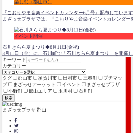
楽しむ（郡山市）
『こおりやま音楽イベントカレンダー6月号』配布しています
まざっせプラザでは、『こおりやま音楽イベントカレンダー6月
イベント開催
石川きらら夏まつり◆8月11日(金祝)
8月11日（金）に、石川町で「石川きらら夏まつり」を開催し
キーワード
カテゴリー
タグ
郡山市
須賀川市
田村市
三春町
プチマッ
プ
まざっせアーケット
イベント
まざっせプラザ
小野町
郡山エリア
玉川村
石川町
検索
まざっせプラザ 郡山