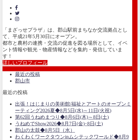
「まざっせプラザ」は、郡山駅前まちなか交流拠点とし
て、平成21年5月30日にオープン。
都市と農村の連携・交流の促進を図る場所として、イベ
ント情報や観光・物産情報などを集約・発信していま
す！
詳しいプロフィール
最近の投稿
郡山市
最近の投稿
出張！はじまりの美術館/福祉とアートのオープンミ
ーティング2026夏◆8月5日(水)～11日(火祝)
第62回うねめまつり◆8月6日(木)～8日(土)
うねめでShow2026◆8月7日(金)･8日(土)
郡山の太鼓◆8月5日（水）
わくわくワークタウンinムシテックワールド◆8月9