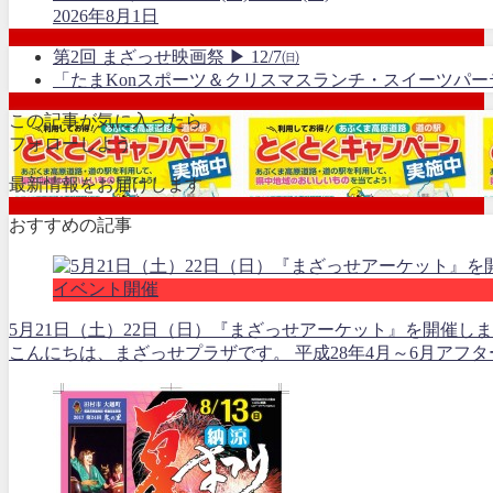
2026年8月1日
第2回 まざっせ映画祭 ▶ 12/7㈰
「たまKonスポーツ＆クリスマスランチ・スイーツパ
この記事が気に入ったら
フォローしよう
最新情報をお届けします
おすすめの記事
イベント開催
5月21日（土）22日（日）『まざっせアーケット』を開催し
こんにちは、まざっせプラザです。 平成28年4月～6月アフ