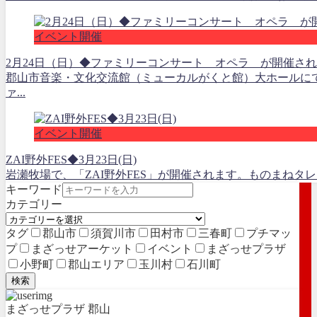
イベント開催
2月24日（日）◆ファミリーコンサート オペラ が開催さ
郡山市音楽・文化交流館（ミューカルがくと館）大ホールに
ァ...
イベント開催
ZAI野外FES◆3月23日(日)
岩瀬牧場で、「ZAI野外FES」が開催されます。ものまねタ
キーワード
カテゴリー
タグ
郡山市
須賀川市
田村市
三春町
プチマッ
プ
まざっせアーケット
イベント
まざっせプラザ
小野町
郡山エリア
玉川村
石川町
検索
まざっせプラザ 郡山