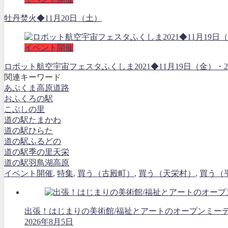
牡丹焚火◆11月20日（土）
イベント開催
ロボット航空宇宙フェスタふくしま2021◆11月19日（金
関連キーワード
あぶくま高原道路
おふくろの駅
こぶしの里
道の駅たまかわ
道の駅ひらた
道の駅ふるどの
道の駅季の里天栄
道の駅羽鳥湖高原
イベント開催
,
特集
,
買う（古殿町）
,
買う（天栄村）
,
買う（
出張！はじまりの美術館/福祉とアートのオープンミーティング
2026年8月5日