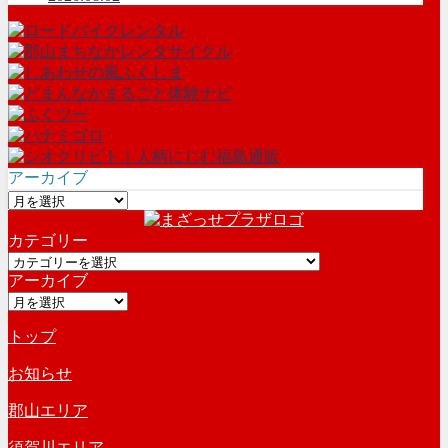
アーカイブ
ア
ー
カテゴリー
カ
カ
イ
アーカイブ
テ
ブ
ア
ゴ
ー
リ
トップ
カ
ー
イ
お知らせ
ブ
郡山エリア
須賀川エリア