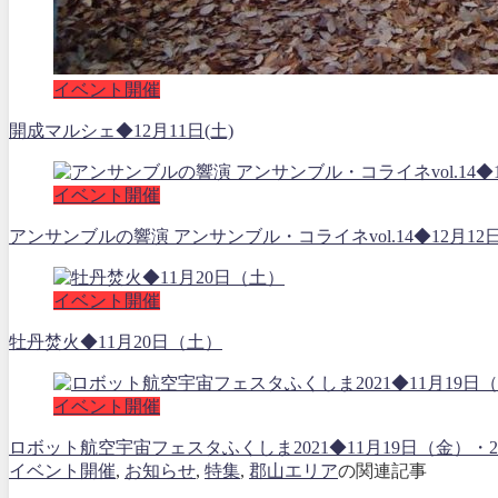
イベント開催
開成マルシェ◆12月11日(土)
イベント開催
アンサンブルの響演 アンサンブル・コライネvol.14◆12月12
イベント開催
牡丹焚火◆11月20日（土）
イベント開催
ロボット航空宇宙フェスタふくしま2021◆11月19日（金
イベント開催
,
お知らせ
,
特集
,
郡山エリア
の関連記事