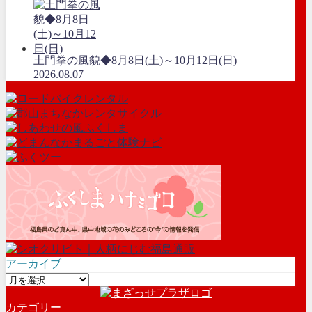
土門拳の風貌◆8月8日(土)～10月12日(日)
2026.08.07
アーカイブ
ア
ー
カテゴリー
カ