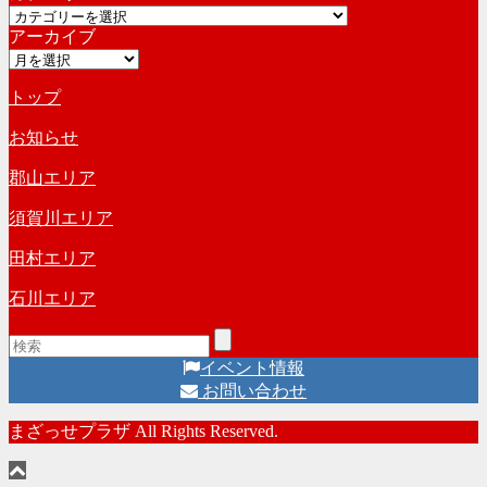
カ
イ
アーカイブ
テ
ブ
ア
ゴ
ー
リ
トップ
カ
ー
イ
お知らせ
ブ
郡山エリア
須賀川エリア
田村エリア
石川エリア
イベント情報
お問い合わせ
まざっせプラザ All Rights Reserved.