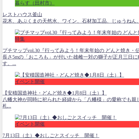
暮らす（田村市）
レストハウス釜山
花木、あぶくまの天然水、ワイン、石材加工品、じゅうねん、菓子 営業
特集
プチマップvol.30『行ってみよう！年末年始の どんと焼
長さ5mの「おころも」が付いた雄雌一対の獅子が正月三日に
す。...
イベント開催
【安積国造神社・どんど焼き◆1月8日（土）】
八幡大神が同時に祀られた経緯から「八幡様」の愛称でも親
札...
イベント開催
7月13日（土）◆おしごとスイッチ 開催！