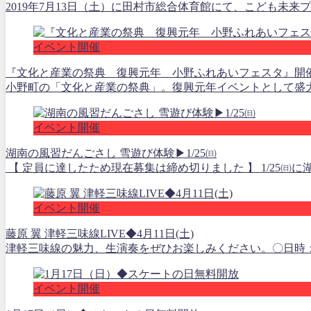
2019年7月13日（土）に田村市総合体育館にて、こども未来
イベント開催
『文化と産業の祭典 復興元年 小野ふれあいフェスタ』開
小野町の「文化と産業の祭典」。復興元年イベントとして盛大
イベント開催
湖南の風習だんごさし 雪遊び体験▶1/25㈰
【 定員に達したため現在募集は締め切りました 】 1/25㈰に湖
イベント開催
藤原 翼 津軽三味線LIVE◆4月11日(土)
津軽三味線の魅力、生演奏をぜひお楽しみください。〇日時：202
イベント開催