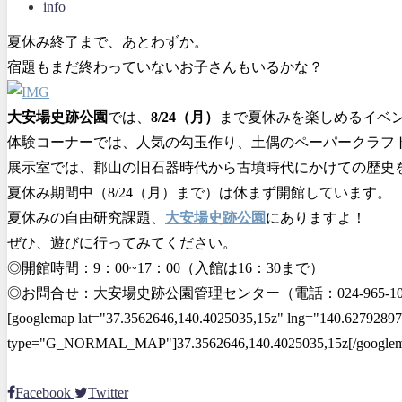
info
夏休み終了まで、あとわずか。
宿題もまだ終わっていないお子さんもいるかな？
大安場史跡公園
では、
8/24（月）
まで夏休みを楽しめるイベ
体験コーナーでは、人気の勾玉作り、土偶のペーパークラフ
展示室では、郡山の旧石器時代から古墳時代にかけての歴史
夏休み期間中（8/24（月）まで）は休まず開館しています。
夏休みの自由研究課題、
大安場史跡公園
にありますよ！
ぜひ、遊びに行ってみてください。
◎開館時間：9：00~17：00（入館は16：30まで）
◎お問合せ：大安場史跡公園管理センター（電話：024-965-10
[googlemap lat="37.3562646,140.4025035,15z" lng="140.6279289
type="G_NORMAL_MAP"]37.3562646,140.4025035,15z[/googlem
Facebook
Twitter