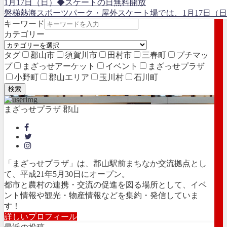
1月17日（日）◆スケートの日無料開放
磐梯熱海スポーツパーク・屋外スケート場では、1月17日（日
キーワード
カテゴリー
タグ
郡山市
須賀川市
田村市
三春町
プチマッ
プ
まざっせアーケット
イベント
まざっせプラザ
小野町
郡山エリア
玉川村
石川町
検索
まざっせプラザ 郡山
「まざっせプラザ」は、郡山駅前まちなか交流拠点とし
て、平成21年5月30日にオープン。
都市と農村の連携・交流の促進を図る場所として、イベ
ント情報や観光・物産情報などを集約・発信していま
す！
詳しいプロフィール