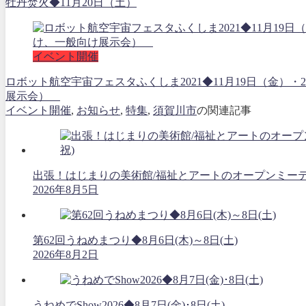
牡丹焚火◆11月20日（土）
イベント開催
ロボット航空宇宙フェスタふくしま2021◆11月19日（金）
展示会）
イベント開催
,
お知らせ
,
特集
,
須賀川市
の関連記事
出張！はじまりの美術館/福祉とアートのオープンミーティング
2026年8月5日
第62回うねめまつり◆8月6日(木)～8日(土)
2026年8月2日
うねめでShow2026◆8月7日(金)･8日(土)