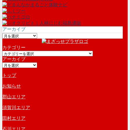
アーカイブ
ア
ー
カテゴリー
カ
カ
イ
アーカイブ
テ
ブ
ア
ゴ
ー
リ
トップ
カ
ー
イ
お知らせ
ブ
郡山エリア
須賀川エリア
田村エリア
石川エリア