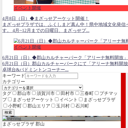
イベント開催
4月8日（日）◆まざっせアーケット開催！
まざっせプラザでは、ふくしまど真ん中！県中地域文化発信
す。 4月~12月までの日曜日、まざっせプ...
イベント開催
6月21日（日）◆郡山カルチャーパーク「アリーナ無料開放」
6月21日（日）郡山カルチャーパークにて「アリーナ無料開
卓球台&バドミントンコーナー...
キーワード
カテゴリー
タグ
郡山市
須賀川市
田村市
三春町
プチマッ
プ
まざっせアーケット
イベント
まざっせプラザ
小野町
郡山エリア
玉川村
石川町
検索
まざっせプラザ 郡山