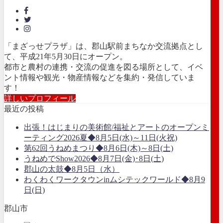
「まざっせプラザ」は、郡山駅前まちなか交流拠点とし
て、平成21年5月30日にオープン。
都市と農村の連携・交流の促進を図る場所として、イベ
ント情報や観光・物産情報などを集約・発信していま
す！
詳しいプロフィール
最近の投稿
出張！はじまりの美術館/福祉とアートのオープンミ
ーティング2026夏◆8月5日(水)～11日(火祝)
第62回うねめまつり◆8月6日(木)～8日(土)
うねめでShow2026◆8月7日(金)･8日(土)
郡山の太鼓◆8月5日（水）
わくわくワークタウンinムシテックワールド◆8月9
日(日)
郡山市