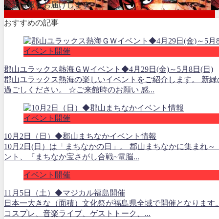
最新情報をお届けします
おすすめの記事
イベント開催
郡山ユラックス熱海ＧＷイベント◆4月29日(金)～5月8日(日)
郡山ユラックス熱海の楽しいイベントをご紹介します。 新
過ごしください。 ☆ご来館時のお願い 感...
イベント開催
10月2日（日）◆郡山まちなかイベント情報
10月2日(日）は「まちなかの日」。 郡山まちなかに集まれ
ント、『まちなか宝さがし合戦~電脳...
イベント開催
11月5日（土）◆マジカル福島開催
日本一大きな（面積）文化祭が福島県全域で開催となります。 
コスプレ、音楽ライブ、ゲストトーク、...