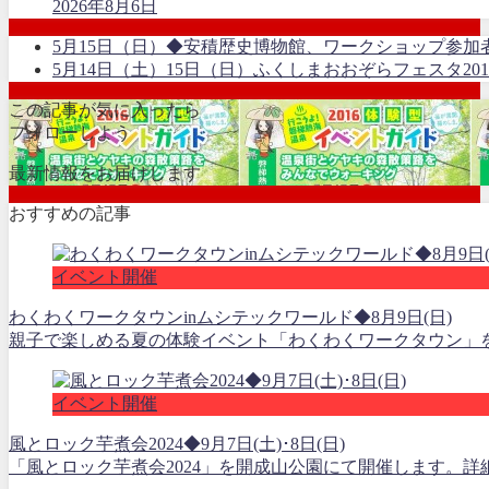
2026年8月6日
5月15日（日）◆安積歴史博物館、ワークショップ参加
5月14日（土）15日（日）ふくしまおおぞらフェスタ20
この記事が気に入ったら
フォローしよう
最新情報をお届けします
おすすめの記事
イベント開催
わくわくワークタウンinムシテックワールド◆8月9日(日)
親子で楽しめる夏の体験イベント「わくわくワークタウン」を開
イベント開催
風とロック芋煮会2024◆9月7日(土)･8日(日)
「風とロック芋煮会2024」を開成山公園にて開催します。詳細は、http://kaze