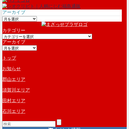
アーカイブ
ア
ー
カテゴリー
カ
カ
イ
アーカイブ
テ
ブ
ア
ゴ
ー
リ
トップ
カ
ー
イ
お知らせ
ブ
郡山エリア
須賀川エリア
田村エリア
石川エリア