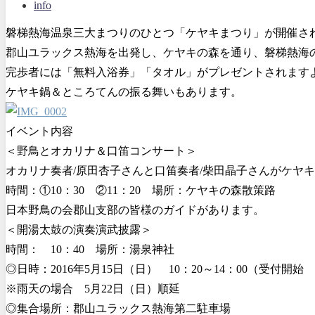
info
磐梯熱海温泉三大まつりのひとつ「ケヤキまつり」が開催さ
郡山ユラックス熱海を出発し、ケヤキの森を通り、磐梯熱海
完歩者には「無料入浴券」「タオル」がプレゼントされます
ケヤキ鍋＆ところてんの振る舞いもあります。
イベント内容
＜野鳥とオカリナ＆口笛コンサート＞
オカリナ奏者/原田杏子さんと口笛奏者/柴田晶子さんがケヤ
時間：①10：30 ②11：20 場所：ケヤキの森散策路
日本野鳥の会郡山支部の皆様のガイドがあります。
＜開湯太鼓の演奏演武披露＞
時間： 10：40 場所：湯泉神社
◎日時：2016年5月15日（日） 10：20～14：00（受付開始 
※雨天の場合 5月22日（日）順延
◎集合場所：郡山ユラックス熱海第二駐車場