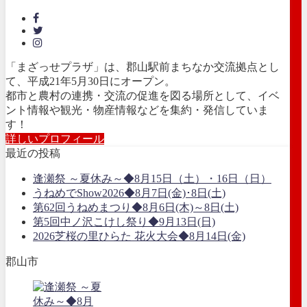
「まざっせプラザ」は、郡山駅前まちなか交流拠点とし
て、平成21年5月30日にオープン。
都市と農村の連携・交流の促進を図る場所として、イベ
ント情報や観光・物産情報などを集約・発信していま
す！
詳しいプロフィール
最近の投稿
逢瀬祭 ～夏休み～◆8月15日（土）・16日（日）
うねめでShow2026◆8月7日(金)･8日(土)
第62回うねめまつり◆8月6日(木)～8日(土)
第5回中ノ沢こけし祭り◆9月13日(日)
2026芝桜の里ひらた 花火大会◆8月14日(金)
郡山市