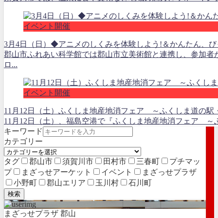
イベント開催
3月4日（日）◆アニメのしくみを体験しよう!＆かんたん、
郡山市ふれあい科学館では郡山市立美術館と連携し、参加者
ロ...
イベント開催
11月12日（土）ふくしま地産地消フェア ～ふくしま道の駅
11月12日（土）、福島空港で『ふくしま地産地消フェア ～
キーワード
カテゴリー
タグ
郡山市
須賀川市
田村市
三春町
プチマッ
プ
まざっせアーケット
イベント
まざっせプラザ
小野町
郡山エリア
玉川村
石川町
検索
まざっせプラザ 郡山