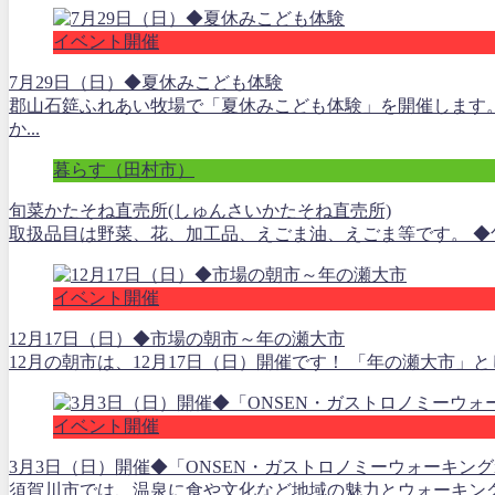
イベント開催
7月29日（日）◆夏休みこども体験
郡山石筵ふれあい牧場で「夏休みこども体験」を開催します
か...
暮らす（田村市）
旬菜かたそね直売所(しゅんさいかたそね直売所)
取扱品目は野菜、花、加工品、えごま油、えごま等です。 ◆旬菜かた
イベント開催
12月17日（日）◆市場の朝市～年の瀬大市
12月の朝市は、12月17日（日）開催です！ 「年の瀬大市」
イベント開催
3月3日（日）開催◆「ONSEN・ガストロノミーウォーキン
須賀川市では、温泉に食や文化など地域の魅力とウォーキングを