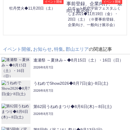
イベント開催
イベント開催
牡丹焚火◆11月20日（土）
ロボット航空宇宙フェスタふく
しま2021◆11月19日（金）・
20日（土）（※要事前登録、
企業向け、一般向け展示会）
イベント開催
,
お知らせ
,
特集
,
郡山エリア
の関連記事
逢瀬祭 ～夏休み～◆8月15日（土）・16日（日）
2026年8月7日
うねめでShow2026◆8月7日(金)･8日(土)
2026年8月7日
第62回うねめまつり◆8月6日(木)～8日(土)
2026年8月7日
第5回中ノ沢こけし祭り◆9月13日(日)