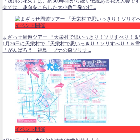
「浅川の花火」は、約300年前から続く伝統ある花火大会で
会では、趣向をこらした大小数千発の打...
イベント開催
まざっせ周遊ツアー 『天栄村で思いっきり！ソリすべり！＆
1月26日に天栄村で「天栄村で思いっきり！ソリすべり！＆雪
「がんばろう！福島！ブナの森ソリす...
イベント開催