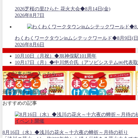
2026芝桜の里ひらた 花火大会◆8月14日(金)
2026年8月7日
わくわくワークタウンinムシテックワールド◆8月9日(日
2026年8月6日
10月10日（月祝）◆JR神俣駅101周年
10月17日（月）◆中川悠介氏（アソビシステム㈱代表
この記事が気に入ったら
フォローしよう
最新情報をお届けします
おすすめの記事
イベント開催
8月16日（水）◆浅川の花火～十六夜の蝉折～月待の祈り