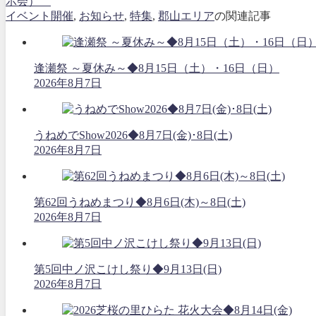
示会）
イベント開催
,
お知らせ
,
特集
,
郡山エリア
の関連記事
逢瀬祭 ～夏休み～◆8月15日（土）・16日（日）
2026年8月7日
うねめでShow2026◆8月7日(金)･8日(土)
2026年8月7日
第62回うねめまつり◆8月6日(木)～8日(土)
2026年8月7日
第5回中ノ沢こけし祭り◆9月13日(日)
2026年8月7日