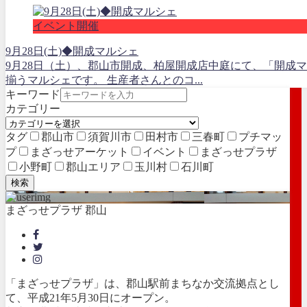
イベント開催
9月28日(土)◆開成マルシェ
9月28日（土）、郡山市開成、柏屋開成店中庭にて、「開成
揃うマルシェです。 生産者さんとのコ...
キーワード
カテゴリー
タグ
郡山市
須賀川市
田村市
三春町
プチマッ
プ
まざっせアーケット
イベント
まざっせプラザ
小野町
郡山エリア
玉川村
石川町
検索
まざっせプラザ 郡山
「まざっせプラザ」は、郡山駅前まちなか交流拠点とし
て、平成21年5月30日にオープン。