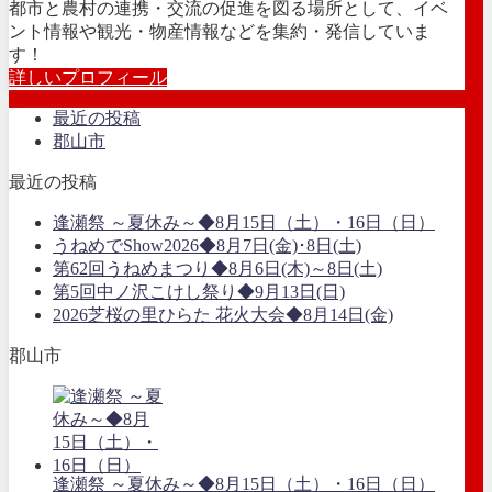
都市と農村の連携・交流の促進を図る場所として、イベ
ント情報や観光・物産情報などを集約・発信していま
す！
詳しいプロフィール
最近の投稿
郡山市
最近の投稿
逢瀬祭 ～夏休み～◆8月15日（土）・16日（日）
うねめでShow2026◆8月7日(金)･8日(土)
第62回うねめまつり◆8月6日(木)～8日(土)
第5回中ノ沢こけし祭り◆9月13日(日)
2026芝桜の里ひらた 花火大会◆8月14日(金)
郡山市
逢瀬祭 ～夏休み～◆8月15日（土）・16日（日）