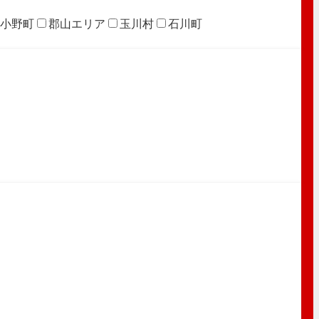
小野町
郡山エリア
玉川村
石川町