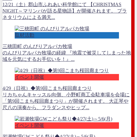
12/21（土）郡山市ふれあい科学館にて 【CHRISTMAS
NIGHT～マリンバが語る星物語】が開催されます。 プラ
ネタリウムによる満天...
取材活動
三穂田町 のんびりアルパカ牧場
のんびりアルパカ牧場の経緯 『地震で被災してしまった地
域を元気にするお手伝いを！』...
イベント開催
4/29（日祝）◆第9回こまち桜回廊まつり
リカちゃんキャッスル向側、小野町商工会駐車場を会場に
「第9回こまち桜回廊まつり」が開催されます。 大正琴や
尺八の演奏から、フラダンスやヒップ...
イベント開催
岩瀬牧場GWこども祭り◆4/27(土)～5/6(月)