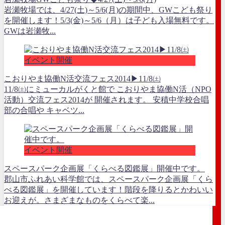
岩瀬牧場では、4/27(土)～5/6(月)の期間中、GWこども祭り
を開催します！5/3(金)～5/6（月）は子ども入場無料です。
GWは岩瀬牧...
イベント開催
こおりやま協働N活交流フェス2014▶11/8㈯
11/8㈯にミューカルがくと館で こおりやま協働N活（NPO
活動）交流フェス2014が 開催されます。 安積中学校合唱
部の合唱や キャベツ...
イベント開催
スペースパーク企画展「くらべる図鑑展」開催中です。
郡山市ふれあい科学館では、スペースパーク企画展「くら
べる図鑑展」を開催しています！階段を降りるとかわいい
お迎えが。さまざまなものをくらべて楽...