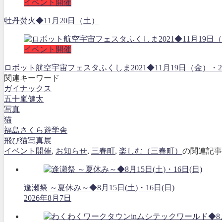
イベント開催
牡丹焚火◆11月20日（土）
イベント開催
ロボット航空宇宙フェスタふくしま2021◆11月19日（金
関連キーワード
ガイナックス
五十嵐健太
写真
猫
福島さくら遊学舎
飛び猫写真展
イベント開催
,
お知らせ
,
三春町
,
楽しむ（三春町）
の関連記事
逢瀬祭 ～夏休み～◆8月15日(土)・16日(日)
2026年8月7日