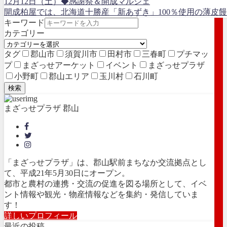
12月12日（土）◆感謝祭＆開成マルシェ
開成柏屋では、北海道十勝産「新あずき」100％使用の薄皮饅
キーワード
カテゴリー
タグ
郡山市
須賀川市
田村市
三春町
プチマッ
プ
まざっせアーケット
イベント
まざっせプラザ
小野町
郡山エリア
玉川村
石川町
検索
まざっせプラザ 郡山
「まざっせプラザ」は、郡山駅前まちなか交流拠点とし
て、平成21年5月30日にオープン。
都市と農村の連携・交流の促進を図る場所として、イベ
ント情報や観光・物産情報などを集約・発信していま
す！
詳しいプロフィール
最近の投稿