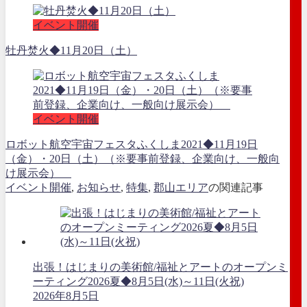
イベント開催
牡丹焚火◆11月20日（土）
イベント開催
ロボット航空宇宙フェスタふくしま2021◆11月19日
（金）・20日（土）（※要事前登録、企業向け、一般向
け展示会）
イベント開催
,
お知らせ
,
特集
,
郡山エリア
の関連記事
出張！はじまりの美術館/福祉とアートのオープンミ
ーティング2026夏◆8月5日(水)～11日(火祝)
2026年8月5日