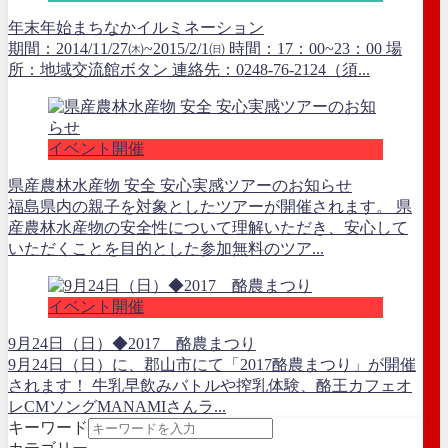
年末年始まちなかイルミネーション
期間：2014/11/27㈭~2015/2/1㈰ 時間：17：00~23：00 場
所：地域交流館ボタン 連絡先：0248-76-2124（須...
イベント開催
県産農林水産物 安全 安心実感ツアーのお知らせ
福島県内の親子を対象としたツアーが開催されます。 県
産農林水産物の安全性について理解いただき、安心して
いただくことを目的とした参加無料のツア...
イベント開催
9月24日（日）◆2017 酪農まつり
9月24日（日）に、郡山市にて「2017酪農まつり」が開催
されます！ 牛乳早飲みバトルや搾乳体験、酪王カフェオ
レCMソングMANAMIさんラ...
キーワード