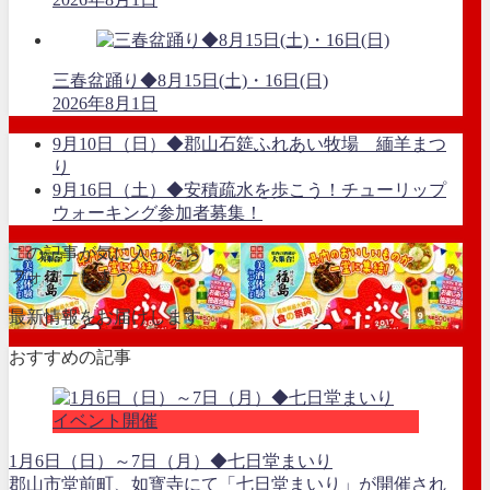
三春盆踊り◆8月15日(土)・16日(日)
2026年8月1日
9月10日（日）◆郡山石筵ふれあい牧場 緬羊まつ
り
9月16日（土）◆安積疏水を歩こう！チューリップ
ウォーキング参加者募集！
この記事が気に入ったら
フォローしよう
最新情報をお届けします
おすすめの記事
イベント開催
1月6日（日）～7日（月）◆七日堂まいり
郡山市堂前町、如寳寺にて「七日堂まいり」が開催され