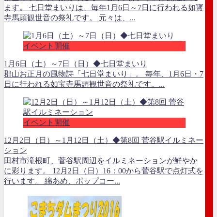
ます。 七日堂まいりは、毎年1月6日～7日に行われる如寳
寺馬頭観世音の祭礼です。 元々は、...
イベント開催
1月6日（土）～7日（日）◆七日堂まいり
郡山お正月の風物詩「七日堂まいり」。 毎年、1月6日・7
日に行われる如宝寺馬頭観世音の祭礼です。...
イベント開催
12月2日（日）～1月12日（土）◆第8回 菅谷駅イルミネー
ション
田村市滝根町、菅谷駅周辺をイルミネーションが鮮やか
に彩ります。 12月2日（日）16：00から菅谷駅で点灯式を
行います。 綿あめ、ポップコー...