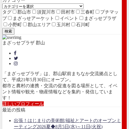
カテゴリー
タグ
郡山市
須賀川市
田村市
三春町
プチマッ
プ
まざっせアーケット
イベント
まざっせプラザ
小野町
郡山エリア
玉川村
石川町
検索
まざっせプラザ 郡山
「まざっせプラザ」は、郡山駅前まちなか交流拠点とし
て、平成21年5月30日にオープン。
都市と農村の連携・交流の促進を図る場所として、イベ
ント情報や観光・物産情報などを集約・発信していま
す！
詳しいプロフィール
最近の投稿
出張！はじまりの美術館/福祉とアートのオープンミ
ーティング2026夏◆8月5日(水)～11日(火祝)