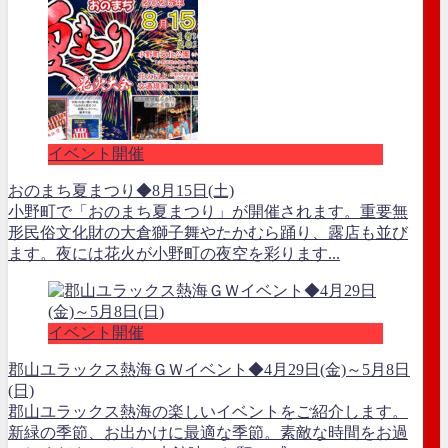
イベント開催
おのまち夏まつり◆8月15日(土)
小野町で「おのまち夏まつり」が開催されます。重要無
形民俗文化財の大倉獅子舞やたかむら踊り、露店も並び
ます。夜には花火が小野町の夜空を彩ります...
イベント開催
郡山ユラックス熱海ＧＷイベント◆4月29日(金)～5月8日
(日)
郡山ユラックス熱海の楽しいイベントをご紹介します。
新緑の季節、お出かけに最適な季節。素敵な時間をお過