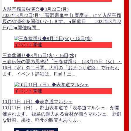
入船亭扇辰独演会◆8月22日(月)
2022年8月22日(月)「曹洞宗鬼生山 廣度寺」にて入船亭扇
辰の独演会を開催いたします。 ●開催日 2022年8月22
日(月)●開催時間...
イベント開催
三春盆踊り◆8月15日(火)・16日(水)
三春伝統の夏の風物詩「三春盆踊り」は8月15日（火）・
16日（水）の二日間、大町の「おまつり道路」で行われ
ます。イベント詳細は、Find！三...
イベント開催
10月11日（日）◆表参道マルシェ
10月11日（日）、郡山表参道で「表参道マルシェ」が開
催されます。 福島の魅力ある食材が揃うマルシェ。 新鮮
な野菜、果物、軽食の販売もありま...