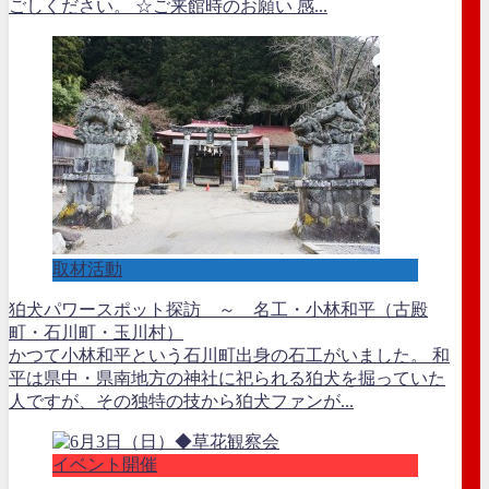
ごしください。 ☆ご来館時のお願い 感...
取材活動
狛犬パワースポット探訪 ～ 名工・小林和平（古殿
町・石川町・玉川村）
かつて小林和平という石川町出身の石工がいました。 和
平は県中・県南地方の神社に祀られる狛犬を掘っていた
人ですが、その独特の技から狛犬ファンが...
イベント開催