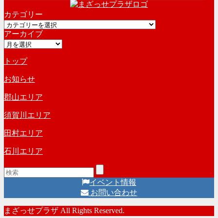
ー
カテゴリー
カ
カ
イ
アーカイブ
テ
ブ
ア
ゴ
ー
リ
トップ
カ
ー
イ
お知らせ
ブ
郡山エリア
須賀川エリア
田村エリア
石川エリア
イベント情報
お問い合わせ
まざっせプラザ All Rights Reserved.