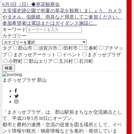
6月3日（日）◆草花観察会
大安場史跡公園で初夏の草花を観察しましょう、カメラ
やタオル、虫眼鏡、雨具など用意してご参加ください。
参加希望者は電話またはガイダンス施設に...
キーワード
カテゴリー
タグ
郡山市
須賀川市
田村市
三春町
プチマッ
プ
まざっせアーケット
イベント
まざっせプラザ
小野町
郡山エリア
玉川村
石川町
検索
まざっせプラザ 郡山
「まざっせプラザ」は、郡山駅前まちなか交流拠点とし
て、平成21年5月30日にオープン。
都市と農村の連携・交流の促進を図る場所として、イベ
ント情報や観光・物産情報などを集約・発信していま