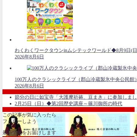
わくわくワークタウンinムシテックワールド◆8月9日(日
2026年8月6日
100万人のクラシックライブ（郡山冷蔵製氷中央公民館）
2026年8月6日
節分の日に如宝寺「大護摩祈祷、豆まき」に参加しまし
2月25日（日）◆第2回歴史講座～篠川御所の時代
この記事が気に入ったら
フォローしよう
最新情報をお届けします