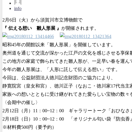
info
2月6日（火）から須賀川市立博物館で
『
伝える想い 雛人形展
』
が開催されます。
昭和45年の開館以来「雛人形展」を開催しています。
奥州道を通じて交流が深かった江戸の文化を感じさせる享保
この地方の家庭で飾られてきた雛人形が、一足早い春を運ん
今年の雛人形展は、「人形に託して伝える想い」です。
今回は、公益財団法人徳川記念財団のご協力により、
静寛院宮（皇女和宮）、徳川正子（なおこ・徳川家17代当
家族への想いとともに受け継がれてきた愛らしい宝物の数々
〈会期中の催し〉
2月12日（月）11：00~12：00 ギャラリートーク「おひな
2月18日（日）10：00~12：00 「オリジナル匂い袋『防虫
※材料費500円（要予約）