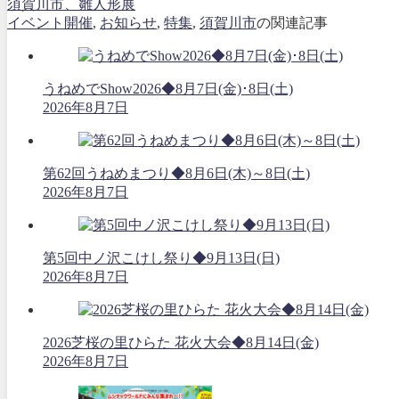
須賀川市、雛人形展
イベント開催
,
お知らせ
,
特集
,
須賀川市
の関連記事
うねめでShow2026◆8月7日(金)･8日(土)
2026年8月7日
第62回うねめまつり◆8月6日(木)～8日(土)
2026年8月7日
第5回中ノ沢こけし祭り◆9月13日(日)
2026年8月7日
2026芝桜の里ひらた 花火大会◆8月14日(金)
2026年8月7日