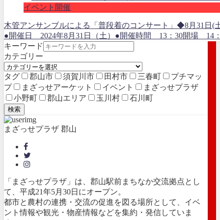
イベント開催
木管アンサンブルによる「普段着のコンサート」◆8月31日(土
●開催日 2024年8月31日（土）●開催時間 13：30開場 1
キーワード
カテゴリー
タグ
郡山市
須賀川市
田村市
三春町
プチマッ
プ
まざっせアーケット
イベント
まざっせプラザ
小野町
郡山エリア
玉川村
石川町
検索
まざっせプラザ 郡山
「まざっせプラザ」は、郡山駅前まちなか交流拠点とし
て、平成21年5月30日にオープン。
都市と農村の連携・交流の促進を図る場所として、イベ
ント情報や観光・物産情報などを集約・発信していま