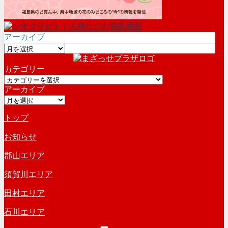
アーカイブ
ア
ー
カテゴリー
カ
カ
イ
アーカイブ
テ
ブ
ア
ゴ
ー
リ
トップ
カ
ー
イ
お知らせ
ブ
郡山エリア
須賀川エリア
田村エリア
石川エリア