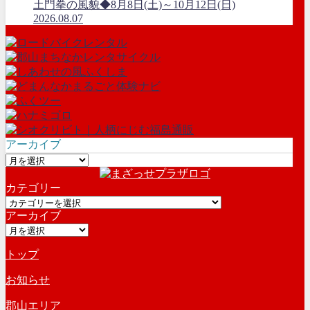
土門拳の風貌◆8月8日(土)～10月12日(日)
2026.08.07
アーカイブ
ア
ー
カテゴリー
カ
カ
イ
アーカイブ
テ
ブ
ア
ゴ
ー
リ
トップ
カ
ー
イ
お知らせ
ブ
郡山エリア