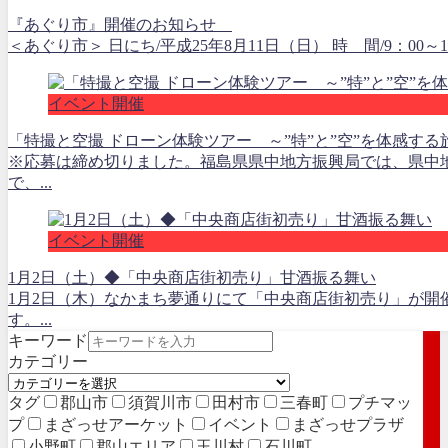
『あぐり市』開催のお知らせ
＜あぐり市＞ 日にち/平成25年8月11日（日） 時 間/9：00
イベント開催
「特撮と空撮 ドローン体験ツアー ～”特”と”空”を体感す
※応募は締め切りました。福島県県中地方振興局では、県中
で、...
イベント開催
1月2日（土）◆「中央商店街初売り」甘酒振る舞い
1月2日（木）なかまち夢通りにて「中央商店街初売り」が
す。...
キーワード
カテゴリー
タグ
郡山市
須賀川市
田村市
三春町
プチマッ
プ
まざっせアーケット
イベント
まざっせプラザ
小野町
郡山エリア
玉川村
石川町