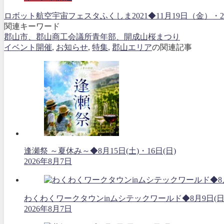
ロボット航空宇宙フェスタふくしま2021◆11月19日（金
関連キーワード
郡山市、郡山商工会議所青年部、開成山桜まつり
イベント開催
,
お知らせ
,
特集
,
郡山エリア
の関連記事
逢瀬祭 ～夏休み～◆8月15日(土)・16日(日)
2026年8月7日
わくわくワークタウンinムシテックワールド◆8月9日(日
2026年8月7日