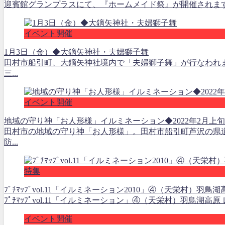
迎賓館グランプラスにて、『ホームメイド祭』が開催されます。
イベント開催
1月3日（金）◆大鏑矢神社・夫婦獅子舞
田村市船引町、大鏑矢神社境内で「夫婦獅子舞」が行なわれま
三...
イベント開催
地域の守り神「お人形様」イルミネーション◆2022年2月上
田村市の地域の守り神「お人形様」。田村市船引町芦沢の県
防...
特集
ﾌﾟﾁﾏｯﾌﾟvol.11「イルミネーション2010」④（天栄村）
ﾌﾟﾁﾏｯﾌﾟvol.11「イルミネーション」④（天栄村）羽鳥湖高
イベント開催