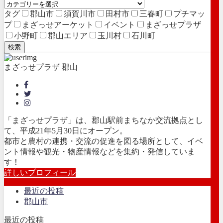
タグ
郡山市
須賀川市
田村市
三春町
プチマッ
プ
まざっせアーケット
イベント
まざっせプラザ
小野町
郡山エリア
玉川村
石川町
検索
まざっせプラザ 郡山
「まざっせプラザ」は、郡山駅前まちなか交流拠点とし
て、平成21年5月30日にオープン。
都市と農村の連携・交流の促進を図る場所として、イベ
ント情報や観光・物産情報などを集約・発信していま
す！
詳しいプロフィール
最近の投稿
郡山市
最近の投稿