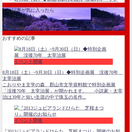
この記事が気に入ったら
フォローしよう
最新情報をお届けします
おすすめの記事
イベント開催
8月18日（土）~9月30日（日）◆特別企画展 没後70年
太宰治展
こおりやま文学の森 郡山市文学資料館で特別企画展
「没後70年 太宰治展」が開かれます。 小説家・太宰
治は39年と短い生涯の中で珠玉の名作...
イベント開催
『2013ジュピアランドひらた 芝桜まつり』開催のお知