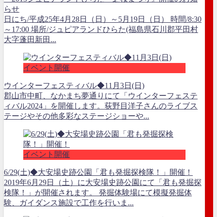
らせ
日にち/平成25年4月28日（日）～5月19日（日） 時間/8:30
～17:00 場所/ジュピアランドひらた(福島県石川郡平田村
大字蓬田新田...
イベント開催
ウインターフェスティバル◆11月3日(日)
郡山市中町、なかまち夢通りにて「ウインターフェステ
ィバル2024」を開催します。荻野目洋子さんのライブス
テージやその他多彩なステージショーや...
イベント開催
6/29(土)◆大安場史跡公園「君も発掘探検隊！」開催！
2019年6月29日（土）に大安場史跡公園にて「君も発掘探
検隊！」が開催されます。 発掘体験場にて模擬発掘体
験、ガイダンス施設で工作を行いま...