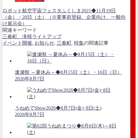
ロボット航空宇宙フェスタふくしま2021◆11月19日
（金）・20日（土）（※要事前登録、企業向け、一般向
け展示会）
関連キーワード
三春町、滝桜ライトアップ
イベント開催
,
お知らせ
,
三春町
,
特集
の関連記事
逢瀬祭 ～夏休み～◆8月15日（土）・16日（日）
2026年8月7日
うねめでShow2026◆8月7日(金)･8日(土)
2026年8月7日