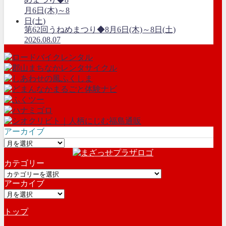
第62回うねめまつり◆8月6日(木)～8日(土)
2026.08.07
アーカイブ
ア
ー
カテゴリー
カ
カ
イ
アーカイブ
テ
ブ
ア
ゴ
ー
リ
トップ
カ
ー
イ