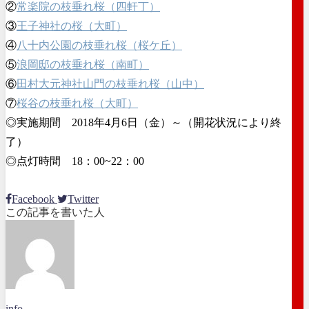
②
常楽院の枝垂れ桜（四軒丁）
③
王子神社の桜（大町）
④
八十内公園の枝垂れ桜（桜ケ丘）
⑤
浪岡邸の枝垂れ桜（南町）
⑥
田村大元神社山門の枝垂れ桜（山中）
⑦
桜谷の枝垂れ桜（大町）
◎実施期間 2018年4月6日（金）～（開花状況により終
了）
◎点灯時間 18：00~22：00
Facebook
Twitter
この記事を書いた人
info