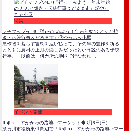
特集
プチマップvol.30『行ってみよう！年末年始の どんと焼
き・伝統行事＆だるま市』⑫やっちゃ小屋
農作物を荒らす害鳥を追い払って、その年の豊作を祈る
とともに農村の正月の楽しみだったという説のある伝統
行事。 以前は、何カ所の地区で行なわれ ...
イベント開催
Rojima すかがわの路地deマーケット◆3月8日(日)
須賀川市役所東側周辺で「Rojima すかがわの路地deマー