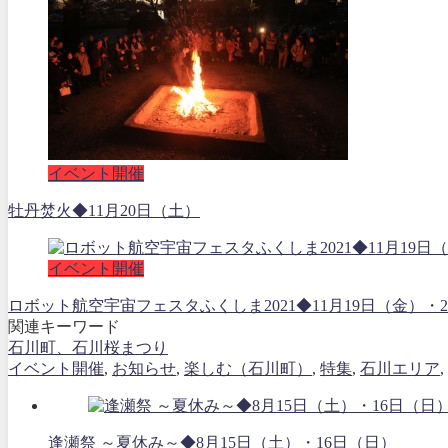
イベント開催
牡丹焚火◆11月20日（土）
イベント開催
ロボット航空宇宙フェスタふくしま2021◆11月19日（金
関連キーワード
石川町、石川桜まつり
イベント開催
,
お知らせ
,
楽しむ（石川町）
,
特集
,
石川エリア
,
逢瀬祭 ～夏休み～◆8月15日（土）・16日（日）