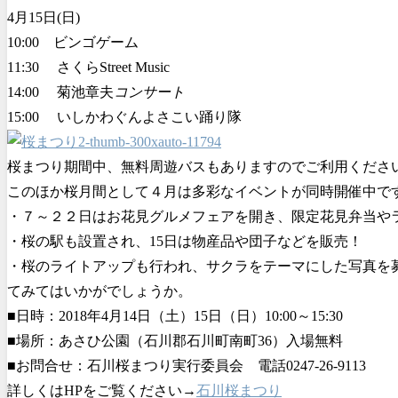
4月15日(日)
10:00 ビンゴゲーム
11:30 さくらStreet Music
14:00 菊池章夫
コンサート
15:00 いしかわぐんよさこい踊り隊
桜まつり期間中、無料周遊バスもありますのでご利用くださ
このほか桜月間として４月は多彩なイベントが同時開催中で
・７～２２日はお花見グルメフェアを開き、限定花見弁当や
・桜の駅も設置され、15日は物産品や団子などを販売！
・桜のライトアップも行われ、サクラをテーマにした写真を
てみてはいかがでしょうか。
■日時：2018年4月14日（土）15日（日）10:00～15:30
■場所：あさひ公園（石川郡石川町南町36）入場無料
■お問合せ：石川桜まつり実行委員会 電話0247-26-9113
詳しくはHPをご覧ください→
石川桜まつり