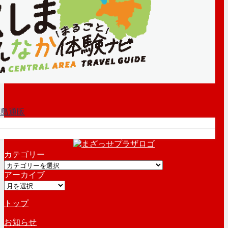
カテゴリー
カ
アーカイブ
テ
ア
ゴ
ー
リ
トップ
カ
ー
イ
お知らせ
ブ