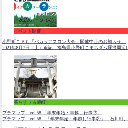
イベント開催
小野町こまち「バカラアスロン大会」開催中止のお知らせ。
2021年8月7日（土）追記 福島県小野町こまちダム堰提周
暮らす（古殿町）
プチマップ vol.58 「年末年始・年越し行事②」
プチマップ vol.58 「年末年始・年越し行事②」 石川町