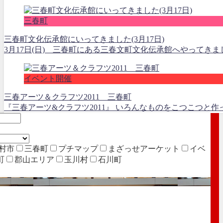
三春町
三春町文化伝承館にいってきました(3月17日)
3月17日(日) 三春町にある三春文町文化伝承館へやってき
イベント開催
三春アーツ＆クラフツ2011 三春町
『三春アーツ&クラフツ2011』 いろんなものをこつこつと作っ
村市
三春町
プチマップ
まざっせアーケット
イベ
町
郡山エリア
玉川村
石川町