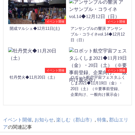
イベント開催
イベント開催
開成マルシェ◆12月11日(土)
アンサンブルの響演 アンサン
ブル・コライネvol.14◆12月12
日（日）
イベント開催
イベント開催
牡丹焚火◆11月20日（土）
ロボット航空宇宙フェスタふく
しま2021◆11月19日（金）・
20日（土）（※要事前登録、
企業向け、一般向け展示会）
イベント開催
,
お知らせ
,
楽しむ（郡山市）
,
特集
,
郡山エリ
ア
の関連記事