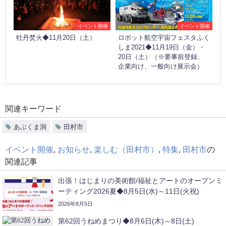
イベント開催
イベント開催
牡丹焚火◆11月20日（土）
ロボット航空宇宙フェスタふく
しま2021◆11月19日（金）・
20日（土）（※要事前登録、
企業向け、一般向け展示会）
関連キーワード
あぶくま洞
田村市
イベント開催
,
お知らせ
,
楽しむ（田村市）
,
特集
,
田村市
の
関連記事
出張！はじまりの美術館/福祉とアートのオープンミ
ーティング2026夏◆8月5日(水)～11日(火祝)
2026年8月5日
第62回うねめまつり◆8月6日(木)～8日(土)