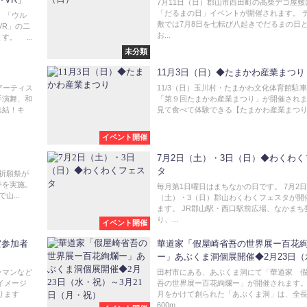
7月11日（日）郡山市西田町の高柴デコ屋敷
「だるまの日」イベントが開催されます。 
、「ウル
敷では7月8日を七転び八起きでだるまの日
VR」の二
お...
。 ...
未分類
11月3日（日）◆たまかわ産業まつり
アーティス
11/3（日）玉川村・たまかわ文化体育館駐
手演舞、和
「第９回たまかわ産業まつり」が開催され
集結！キ
見て食べて体験できる【たまかわ産業まつり】
イベント開催
7月2日（土）・3日（日）◆わくわく
タ
全祈願祭が
等を実施。
毎月第1日曜日はまちなかの日です。 7月2日
...
（土）・3（日）郡山わくわくフェスタが開
ます。 JR郡山駅・西口駅前広場、なかまち
り、...
イベント開催
室参加者
華道家「假屋崎省吾の世界展ー百花
ー」あぶくま洞個展開催◆2月23日（
祝）～3月21日（月・祝）
ラマンなど
田村市にある、あぶくま洞にて「華道家 
イメージ
吾の世界展ー百花絢爛ー」が開催されます
ります
月をかけて創られた「あぶくま洞」は、全
600m...