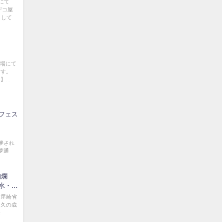
にて
デコ屋
として
車場にて
ます。
...
フェス
催され
夢通
絢爛
水・
假屋崎省
。久の歳
長