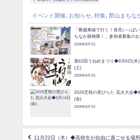
イベント開催
,
お知らせ
,
特集
,
郡山まちな
「磐越東線で行く！発見いっぱい
ちなか探検隊！」参加者募集のお
2026年8月7日
第62回うねめまつり◆8月6日(木)
(土)
2026年8月7日
2026芝桜の里ひらた 花火大会◆8
(金)
2026年8月7日
11月22日（木）◆高校生が自由に過ごせる場所