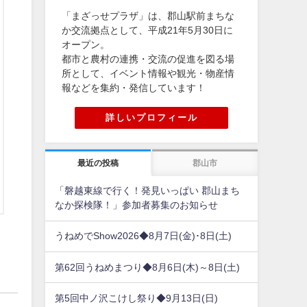
「まざっせプラザ」は、郡山駅前まちな
か交流拠点として、平成21年5月30日に
オープン。
都市と農村の連携・交流の促進を図る場
所として、イベント情報や観光・物産情
報などを集約・発信しています！
詳しいプロフィール
最近の投稿
郡山市
「磐越東線で行く！発見いっぱい 郡山まち
なか探検隊！」参加者募集のお知らせ
うねめでShow2026◆8月7日(金)･8日(土)
第62回うねめまつり◆8月6日(木)～8日(土)
第5回中ノ沢こけし祭り◆9月13日(日)