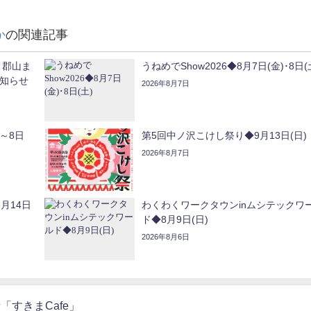
か
の関連記事
 郡山ま
うねめでShow2026◆8月7日(金)･8日(
知らせ
2026年8月7日
～8日
第5回中ノ沢こけし祭り◆9月13日(日)
2026年8月7日
月14日
わくわくワークタウンinムシテックワ
ド◆8月9日(日)
2026年8月6日
「すきまCafe」