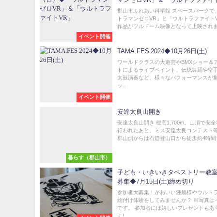
郡山市ふれあい科学館 スペースパークで
トラマンゼロVR」と「ウルトラファイト
作品がフルドーム映像となって上映されます
イベント開催
TAMA.FES 2024◆10月26日(土)
ワールドクラスの大道芸やBMXショー＆
トによるライブペイント、伝統舞踊や空
太鼓演奏など、様々なパフォーマンスが
ッ...
イベント開催
安達太良山開き
安達太良山開き 標高1,700m。山頂で安
行われたあと、ミス安達太良コンテスト
郡山側からは石筵登山口から徒歩約4時間で山
暮らす（郡山市）
子ども・いきいきタペストリー教
募集◆7月15日(土)締め切り
参加者大募集！かわいい鍾馗様やウルト
絵付け体験をしてみませんか？ ※写真は
です。 参加者には嬉しいプレゼントもあ
よ!...