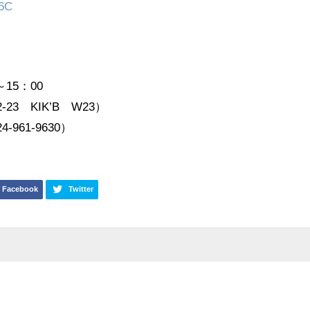
15：00
3 KIK’B W23）
961-9630）
Facebook
Twitter