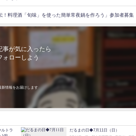
直伝！料理酒「旬味」を使った簡単常夜鍋を作ろう」参加者募集
記事が気に入ったら
フォローしよう
最新情報をお届けします
ウルトラ
だるまの日◆7月11日（日）
トVR」