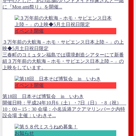
を中心とした、約25店舗のハンドメイド作家さんと一緒
に『Mon ami祭り』を開催...
イベント開催
３万年前の大航海－ホモ・サピエンス日本上陸－」の上
映◆5月土日祝日限定
三春町のコミュタン福島では環境創造シアターにて新番
組３万年前の大航海－ホモ・サピエンス日本上陸－」の
上映をしています。 ...
イベント開催
第18回 日本そば博覧会 in いわき
開催日時：平成24年10月6（土）・7日（日）・8（祝）
10：00～15：30 会場：小名浜港アクアマリンパーク内特
設会場 主催：いわきそ...
お知らせ