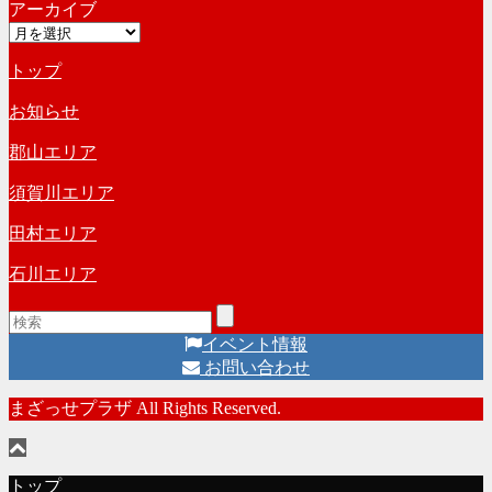
アーカイブ
テ
ブ
ア
ゴ
ー
リ
トップ
カ
ー
イ
お知らせ
ブ
郡山エリア
須賀川エリア
田村エリア
石川エリア
イベント情報
お問い合わせ
まざっせプラザ All Rights Reserved.
トップ