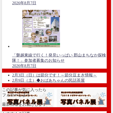
2026年8月7日
「磐越東線で行く！発見いっぱい 郡山まちなか探検
隊！」参加者募集のお知らせ
2026年8月7日
2月3日（日）は節分です！～節分豆まき情報～
2月9日（土）◆おばあちゃんの民話茶屋
この記事が気に入ったら
フォローしよう
最新情報をお届けします