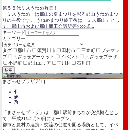
第５８代ミスうねめ募集！
「ミスうねめ」は郡山の夏まつりを彩る郡山うねめまつ
りの主役です。 うねめまつり終了後は「ミス郡山」とし
て、郡山市および郡山商工会議所等の公式...
キーワード
カテゴリー
タグ
郡山市
須賀川市
田村市
三春町
プチマッ
プ
まざっせアーケット
イベント
まざっせプラザ
小野町
郡山エリア
玉川村
石川町
検索
まざっせプラザ 郡山
「まざっせプラザ」は、郡山駅前まちなか交流拠点とし
て、平成21年5月30日にオープン。
都市と農村の連携・交流の促進を図る場所として、イベ