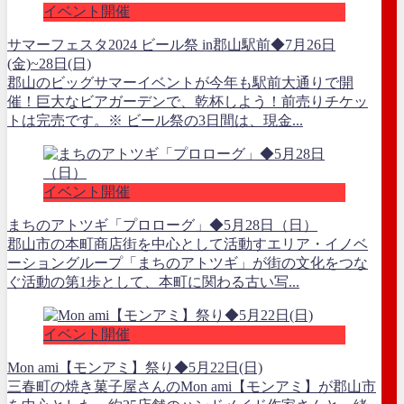
イベント開催
サマーフェスタ2024 ビール祭 in郡山駅前◆7月26日
(金)~28日(日)
郡山のビッグサマーイベントが今年も駅前大通りで開
催！巨大なビアガーデンで、乾杯しよう！前売りチケッ
トは完売です。※ ビール祭の3日間は、現金...
イベント開催
まちのアトツギ「プロローグ」◆5月28日（日）
郡山市の本町商店街を中心として活動すエリア・イノベ
ーショングループ「まちのアトツギ」が街の文化をつな
ぐ活動の第1歩として、本町に関わる古い写...
イベント開催
Mon ami【モンアミ】祭り◆5月22日(日)
三春町の焼き菓子屋さんのMon ami【モンアミ】が郡山市