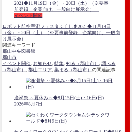
イベント開催
ロボット航空宇宙フェスタふくしま2021◆11月19日
（金）・20日（土）（※要事前登録、企業向け、一般向
け展示会）
関連キーワード
郡山中央図書館
郡山市
イベント開催
,
お知らせ
,
特集
,
知る（郡山市）
,
調べる
（郡山市）
,
郡山エリア
,
集まる（郡山市）
の関連記事
逢瀬祭 ～夏休み～◆8月15日(土)・16日(日)
2026年8月7日
わくわくワークタウンinムシテックワールド◆8月9