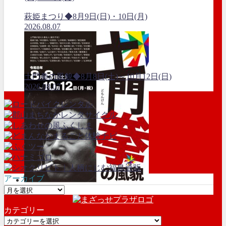
萩姫まつり◆8月9日(日)・10日(月)
2026.08.07
土門拳の風貌◆8月8日(土)～10月12日(日)
2026.08.07
アーカイブ
ア
ー
カテゴリー
カ
カ
イ