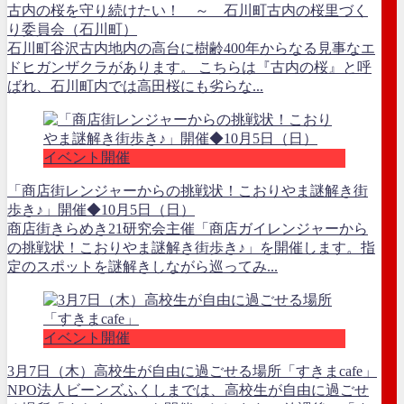
古内の桜を守り続けたい！ ～ 石川町古内の桜里づく
り委員会（石川町）
石川町谷沢古内地内の高台に樹齢400年からなる見事なエ
ドヒガンザクラがあります。 こちらは『古内の桜』と呼
ばれ、石川町内では高田桜にも劣らな...
イベント開催
「商店街レンジャーからの挑戦状！こおりやま謎解き街
歩き♪」開催◆10月5日（日）
商店街きらめき21研究会主催「商店ガイレンジャーから
の挑戦状！こおりやま謎解き街歩き♪」を開催します。指
定のスポットを謎解きしながら巡ってみ...
イベント開催
3月7日（木）高校生が自由に過ごせる場所「すきまcafe」
NPO法人ビーンズふくしまでは、高校生が自由に過ごせ