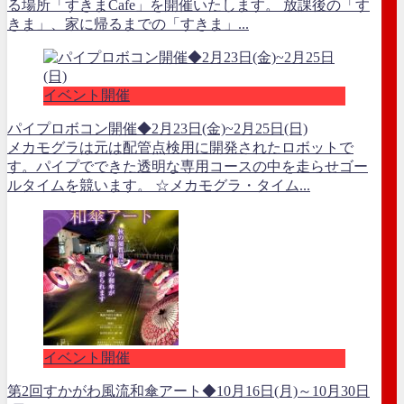
る場所「すきまCafe」を開催いたします。 放課後の「す
きま」、家に帰るまでの「すきま」...
イベント開催
パイプロボコン開催◆2月23日(金)~2月25日(日)
メカモグラは元は配管点検用に開発されたロボットで
す。パイプでできた透明な専用コースの中を走らせゴー
ルタイムを競います。 ☆メカモグラ・タイム...
イベント開催
第2回すかがわ風流和傘アート◆10月16日(月)～10月30日