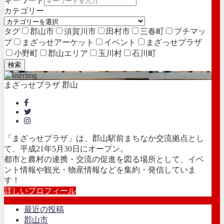
キーワード
カテゴリー
タグ
郡山市
須賀川市
田村市
三春町
プチマッ
プ
まざっせアーケット
イベント
まざっせプラザ
小野町
郡山エリア
玉川村
石川町
検索
まざっせプラザ 郡山
「まざっせプラザ」は、郡山駅前まちなか交流拠点とし
て、平成21年5月30日にオープン。
都市と農村の連携・交流の促進を図る場所として、イベ
ント情報や観光・物産情報などを集約・発信していま
す！
詳しいプロフィール
最近の投稿
郡山市