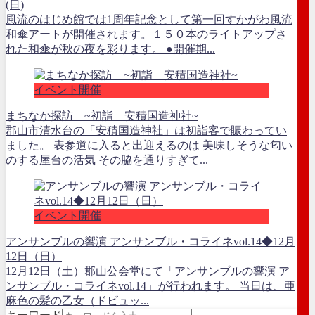
(日)
風流のはじめ館では1周年記念として第一回すかがわ風流
和傘アートが開催されます。１５０本のライトアップさ
れた和傘が秋の夜を彩ります。 ●開催期...
イベント開催
まちなか探訪 ~初詣 安積国造神社~
郡山市清水台の「安積国造神社」は初詣客で賑わってい
ました。 表参道に入ると出迎えるのは 美味しそうな匂い
のする屋台の活気 その脇を通りすぎて...
イベント開催
アンサンブルの響演 アンサンブル・コライネvol.14◆12月
12日（日）
12月12日（土）郡山公会堂にて「アンサンブルの響演 ア
ンサンブル・コライネvol.14」が行われます。 当日は、亜
麻色の髪の乙女（ドビュッ...