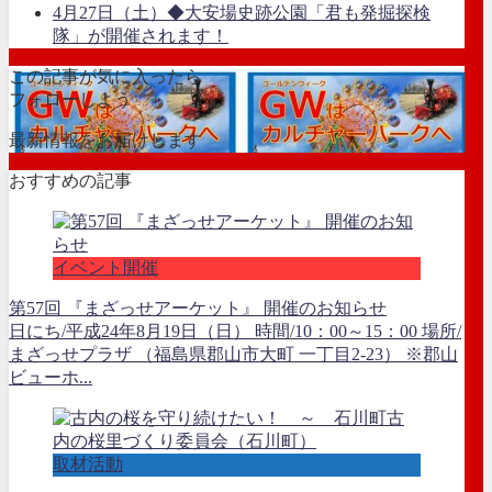
4月27日（土）◆大安場史跡公園「君も発掘探検
隊」が開催されます！
この記事が気に入ったら
フォローしよう
最新情報をお届けします
おすすめの記事
イベント開催
第57回 『まざっせアーケット』 開催のお知らせ
日にち/平成24年8月19日（日） 時間/10：00～15：00 場所/
まざっせプラザ （福島県郡山市大町 一丁目2-23） ※郡山
ビューホ...
取材活動