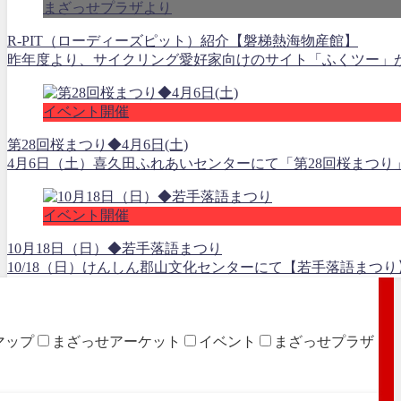
まざっせプラザより
R-PIT（ローディーズピット）紹介【磐梯熱海物産館】
昨年度より、サイクリング愛好家向けのサイト「ふくツー」が開
イベント開催
第28回桜まつり◆4月6日(土)
4月6日（土）喜久田ふれあいセンターにて「第28回桜まつり
イベント開催
10月18日（日）◆若手落語まつり
10/18（日）けんしん郡山文化センターにて【若手落語まつり
マップ
まざっせアーケット
イベント
まざっせプラザ