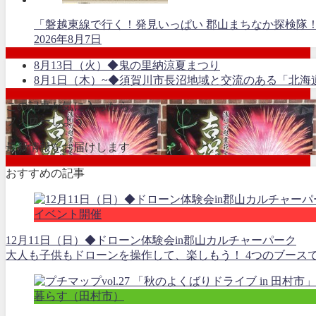
「磐越東線で行く！発見いっぱい 郡山まちなか探検隊
2026年8月7日
8月13日（火）◆鬼の里納涼夏まつり
8月1日（木）~◆須賀川市長沼地域と交流のある「北
この記事が気に入ったら
フォローしよう
最新情報をお届けします
おすすめの記事
イベント開催
12月11日（日）◆ドローン体験会in郡山カルチャーパーク
大人も子供もドローンを操作して、楽しもう！ 4つのブースで
暮らす（田村市）