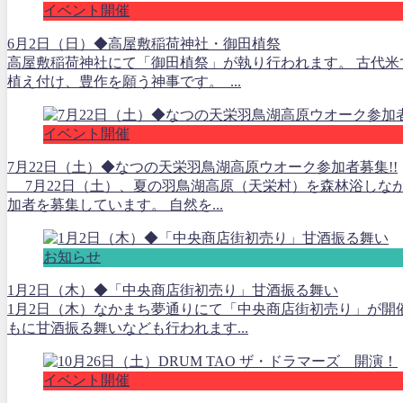
イベント開催
6月2日（日）◆高屋敷稲荷神社・御田植祭
高屋敷稲荷神社にて「御田植祭」が執り行われます。 古代
植え付け、豊作を願う神事です。 ...
イベント開催
7月22日（土）◆なつの天栄羽鳥湖高原ウオーク参加者募集!!
7月22日（土）、夏の羽鳥湖高原（天栄村）を森林浴しな
加者を募集しています。 自然を...
お知らせ
1月2日（木）◆「中央商店街初売り」甘酒振る舞い
1月2日（木）なかまち夢通りにて「中央商店街初売り」が開
もに甘酒振る舞いなども行われます...
イベント開催