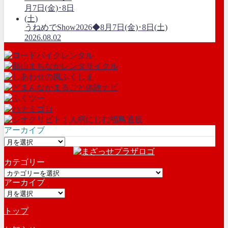
うねめでShow2026◆8月7日(金)･8日(土)
2026.08.02
アーカイブ
ア
ー
カテゴリー
カ
カ
イ
アーカイブ
テ
ブ
ア
ゴ
ー
リ
トップ
カ
ー
イ