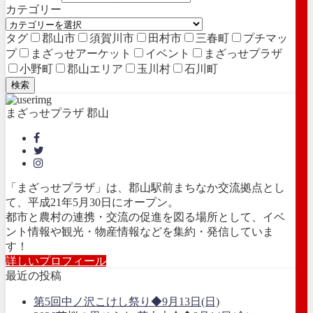
カテゴリー
タグ
郡山市
須賀川市
田村市
三春町
プチマッ
プ
まざっせアーケット
イベント
まざっせプラザ
小野町
郡山エリア
玉川村
石川町
検索
まざっせプラザ 郡山
「まざっせプラザ」は、郡山駅前まちなか交流拠点とし
て、平成21年5月30日にオープン。
都市と農村の連携・交流の促進を図る場所として、イベ
ント情報や観光・物産情報などを集約・発信していま
す！
詳しいプロフィール
最近の投稿
第5回中ノ沢こけし祭り◆9月13日(日)