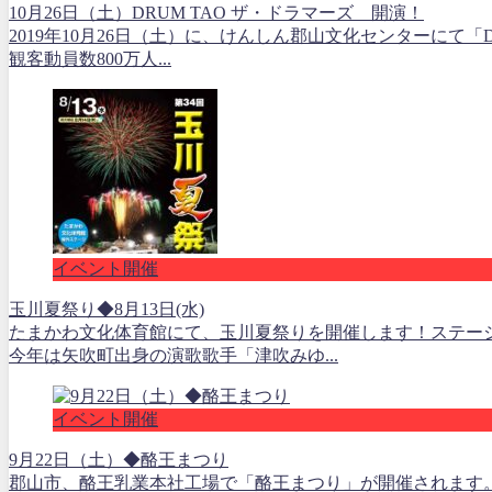
10月26日（土）DRUM TAO ザ・ドラマーズ 開演！
2019年10月26日（土）に、けんしん郡山文化センターにて「
観客動員数800万人...
イベント開催
玉川夏祭り◆8月13日(水)
たまかわ文化体育館にて、玉川夏祭りを開催します！ステー
今年は矢吹町出身の演歌歌手「津吹みゆ...
イベント開催
9月22日（土）◆酪王まつり
郡山市、酪王乳業本社工場で「酪王まつり」が開催されます