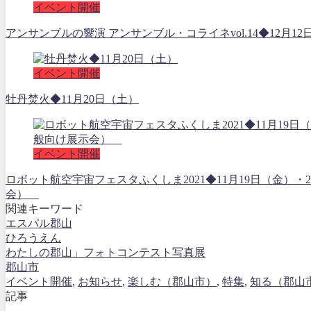
イベント開催
アンサンブルの響演 アンサンブル・コライネvol.14◆12月12
イベント開催
牡丹焚火◆11月20日（土）
イベント開催
ロボット航空宇宙フェスタふくしま2021◆11月19日（金）
会）
関連キーワード
エスパル郡山
ひろうえん
わたしの郡山」フォトコンテスト写真展
郡山市
イベント開催
,
お知らせ
,
楽しむ（郡山市）
,
特集
,
知る（郡山
記事