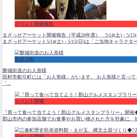
イベント開催報告
まざっせアーケット開催報告（平成28年度） 5/14(土)・5/15(
まざっせアーケット5/14(土)・5/15(日)は「ご当地キャ
取材活動
磐城街道のお人形様
田村市船引町には「お人形様」がいます。 お人形様と言っ
「...
イベント開催
『買って食べて当てよう！郡山グルメスタンプラリー』開催◆4月1
郡山市内の参加店舗でお食事やお買い物された方を対象に、抽選で
イベント開催