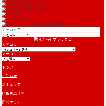
アーカイブ
ア
ー
カテゴリー
カ
カ
イ
アーカイブ
テ
ブ
ア
ゴ
ー
リ
トップ
カ
ー
イ
お知らせ
ブ
郡山エリア
須賀川エリア
田村エリア