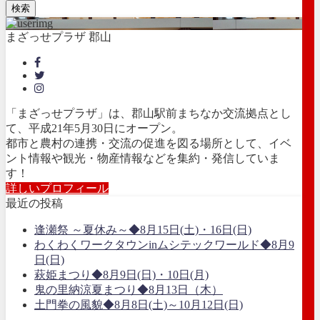
検索
まざっせプラザ 郡山
「まざっせプラザ」は、郡山駅前まちなか交流拠点とし
て、平成21年5月30日にオープン。
都市と農村の連携・交流の促進を図る場所として、イベ
ント情報や観光・物産情報などを集約・発信していま
す！
詳しいプロフィール
最近の投稿
逢瀬祭 ～夏休み～◆8月15日(土)・16日(日)
わくわくワークタウンinムシテックワールド◆8月9
日(日)
萩姫まつり◆8月9日(日)・10日(月)
鬼の里納涼夏まつり◆8月13日（木）
土門拳の風貌◆8月8日(土)～10月12日(日)