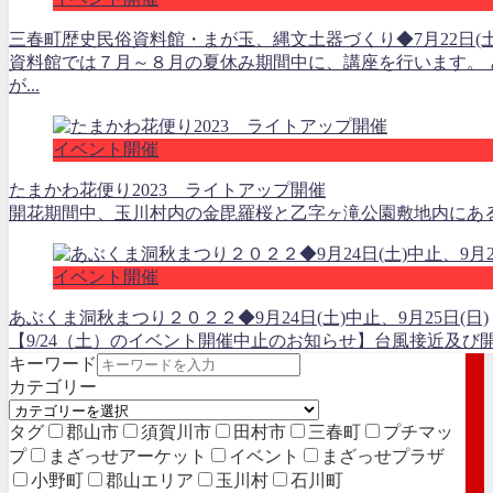
三春町歴史民俗資料館・まが玉、縄文土器づくり◆7月22日(土)～
資料館では７月～８月の夏休み期間中に、講座を行います。
が...
イベント開催
たまかわ花便り2023 ライトアップ開催
開花期間中、玉川村内の金毘羅桜と乙字ヶ滝公園敷地内にあるこ
イベント開催
あぶくま洞秋まつり２０２２◆9月24日(土)中止、9月25日(日)
【9/24（土）のイベント開催中止のお知らせ】台風接近及び
キーワード
カテゴリー
タグ
郡山市
須賀川市
田村市
三春町
プチマッ
プ
まざっせアーケット
イベント
まざっせプラザ
小野町
郡山エリア
玉川村
石川町