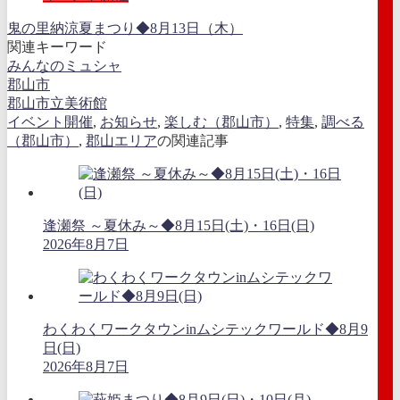
鬼の里納涼夏まつり◆8月13日（木）
関連キーワード
みんなのミュシャ
郡山市
郡山市立美術館
イベント開催
,
お知らせ
,
楽しむ（郡山市）
,
特集
,
調べる
（郡山市）
,
郡山エリア
の関連記事
逢瀬祭 ～夏休み～◆8月15日(土)・16日(日)
2026年8月7日
わくわくワークタウンinムシテックワールド◆8月9
日(日)
2026年8月7日