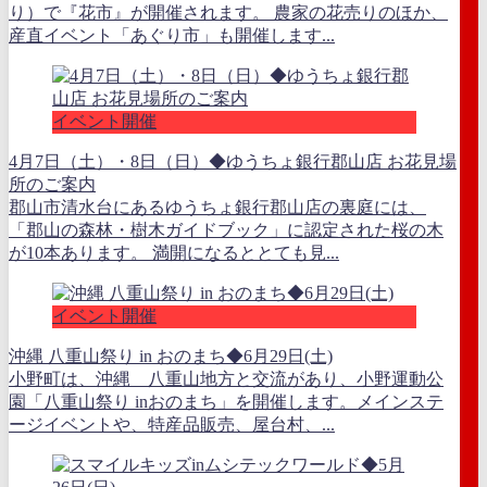
り）で『花市』が開催されます。 農家の花売りのほか、
産直イベント「あぐり市」も開催します...
イベント開催
4月7日（土）・8日（日）◆ゆうちょ銀行郡山店 お花見場
所のご案内
郡山市清水台にあるゆうちょ銀行郡山店の裏庭には、
「郡山の森林・樹木ガイドブック」に認定された桜の木
が10本あります。 満開になるととても見...
イベント開催
沖縄 八重山祭り in おのまち◆6月29日(土)
小野町は、沖縄 八重山地方と交流があり、小野運動公
園「八重山祭り inおのまち」を開催します。メインステ
ージイベントや、特産品販売、屋台村、...