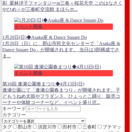
彩 栗林洋子ファンタジーin三春＜桜花天空 このはなさく
やひめ＞が三春町交流館 まほらホ...
イベント開催
1月20日(日)◆Asaka座 & Dance Square Do
1月20日（日）に、郡山市民文化センターで「Asaka座 &
Dance Square Do」が開催されます。 当日は3部構成でさ
ま...
イベント開催
第16回 逢瀬公園春まつり◆4月13日(日)
逢瀬公園にて「逢瀬公園春まつり」が開催されます。子
どもうねめ太鼓やフラダンス、ひょっとこ踊り、販売コ
ーナーや体験コーナーなど、イベント盛り沢...
キーワード
カテゴリー
タグ
郡山市
須賀川市
田村市
三春町
プチマッ