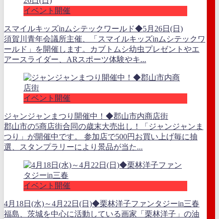
イベント開催
スマイルキッズinムシテックワールド◆5月26日(日)
須賀川青年会議所主催、「スマイルキッズinムシテックワ
ールド」を開催します。カブトムシ幼虫プレゼントやエ
アースライダー、ARスポーツ体験やキ...
イベント開催
ジャンジャンまつり開催中！◆郡山市内商店街
郡山市の5商店街合同の歳末大売出し！「ジャンジャンま
つり」が開催中です。 参加店で500円お買い上げ毎に抽
選、スタンプラリーにより景品が当た...
イベント開催
4月18日(水)～4月22日(日)◆栗林洋子ファンタジーin三春
福島、茨城を中心に活動している画家「栗林洋子」の油