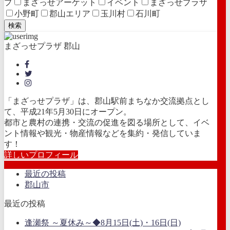
プ
まざっせアーケット
イベント
まざっせプラザ
小野町
郡山エリア
玉川村
石川町
検索
まざっせプラザ 郡山
「まざっせプラザ」は、郡山駅前まちなか交流拠点とし
て、平成21年5月30日にオープン。
都市と農村の連携・交流の促進を図る場所として、イベ
ント情報や観光・物産情報などを集約・発信していま
す！
詳しいプロフィール
最近の投稿
郡山市
最近の投稿
逢瀬祭 ～夏休み～◆8月15日(土)・16日(日)