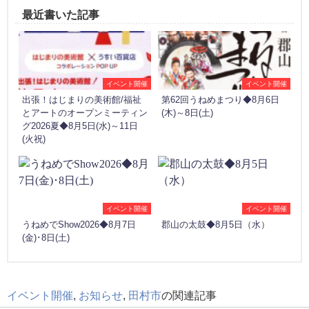
最近書いた記事
イベント開催
イベント開催
出張！はじまりの美術館/福祉
第62回うねめまつり◆8月6日
とアートのオープンミーティン
(木)～8日(土)
グ2026夏◆8月5日(水)～11日
(火祝)
イベント開催
イベント開催
うねめでShow2026◆8月7日
郡山の太鼓◆8月5日（水）
(金)･8日(土)
イベント開催
,
お知らせ
,
田村市
の関連記事