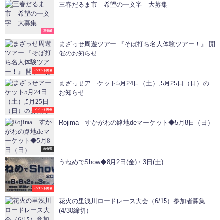
三春だるま市 希望の一文字 大募集
三春町
まざっせ周遊ツアー 『そば打ち名人体験ツアー！』 開
催のお知らせ
イベント開催
まざっせアーケット5月24日（土）,5月25日（日）の
お知らせ
イベント開催
Rojima すかがわの路地deマーケット◆5月8日（日）
未分類
うねめでShow◆8月2日(金)・3日(土)
イベント開催
花火の里浅川ロードレース大会（6/15）参加者募集
(4/30締切）