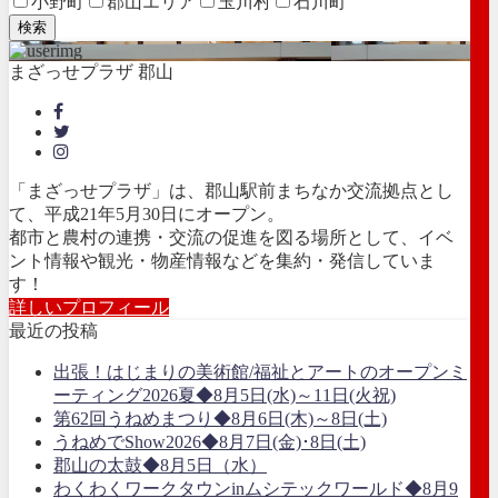
小野町
郡山エリア
玉川村
石川町
検索
まざっせプラザ 郡山
「まざっせプラザ」は、郡山駅前まちなか交流拠点とし
て、平成21年5月30日にオープン。
都市と農村の連携・交流の促進を図る場所として、イベ
ント情報や観光・物産情報などを集約・発信していま
す！
詳しいプロフィール
最近の投稿
出張！はじまりの美術館/福祉とアートのオープンミ
ーティング2026夏◆8月5日(水)～11日(火祝)
第62回うねめまつり◆8月6日(木)～8日(土)
うねめでShow2026◆8月7日(金)･8日(土)
郡山の太鼓◆8月5日（水）
わくわくワークタウンinムシテックワールド◆8月9