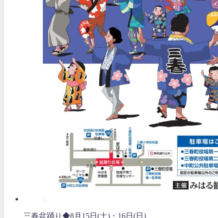
三春盆踊り◆8月15日(土)・16日(日)