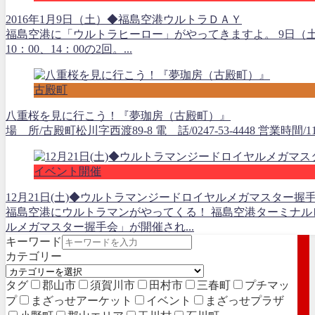
2016年1月9日（土）◆福島空港ウルトラＤＡＹ
福島空港に「ウルトラヒーロー」がやってきますよ。 9日（
10：00、14：00の2回。...
古殿町
八重桜を見に行こう！『夢珈房（古殿町）』
場 所/古殿町松川字西渡89-8 電 話/0247-53-4448 営業時間/1
イベント開催
12月21日(土)◆ウルトラマンジードロイヤルメガマスター握
福島空港にウルトラマンがやってくる！ 福島空港ターミナル
ルメガマスター握手会」が開催され...
キーワード
カテゴリー
タグ
郡山市
須賀川市
田村市
三春町
プチマッ
プ
まざっせアーケット
イベント
まざっせプラザ