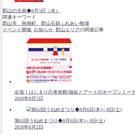
郡山の太鼓◆8月5日（水）
関連キーワード
郡山市、熱海町、郡山石筵ふれあい牧場
イベント開催
,
お知らせ
,
郡山エリア
の関連記事
出張！はじまりの美術館/福祉とアートのオープンミーティング
2026年8月5日
第62回うねめまつり◆8月6日(木)～8日(土)
2026年8月2日