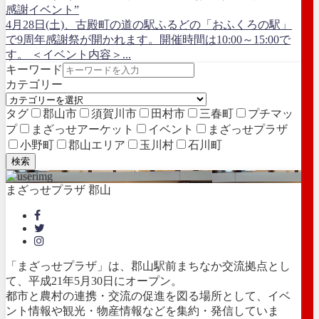
感謝イベント”
4月28日(土)、古殿町の道の駅ふるどの「おふくろの駅」
で9周年感謝祭が開かれます。開催時間は10:00～15:00で
す。 ＜イベント内容＞...
キーワード
カテゴリー
タグ
郡山市
須賀川市
田村市
三春町
プチマッ
プ
まざっせアーケット
イベント
まざっせプラザ
小野町
郡山エリア
玉川村
石川町
検索
まざっせプラザ 郡山
「まざっせプラザ」は、郡山駅前まちなか交流拠点とし
て、平成21年5月30日にオープン。
都市と農村の連携・交流の促進を図る場所として、イベ
ント情報や観光・物産情報などを集約・発信していま