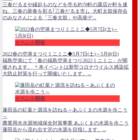
三春だるまや縁起ものなどを売る約70軒の露店が軒を連
ね、三春の新春を彩る｢三春だるま市｣。大町太鼓保存会
のみなさんによる「三春太鼓」や高柴デ...
イベント開催
2022春の空港まつりミニミニ◆5月7日(土)～5月8(日)
福島空港にて「春の福島空港まつり2022ミニミニ」が開
催されます。 ＊本イベントは新型コロナウイルス感染拡
大防止対策を行って開催いたします。...
イベント開催
蓬田岳の紅葉と源流を訪ねる～あぶくまの水源を歩こう
～
農業用水水源地域保全対策事業 あぶくまの水源を歩こう
蓬田岳から流れ出す沢の水源を目指します。...