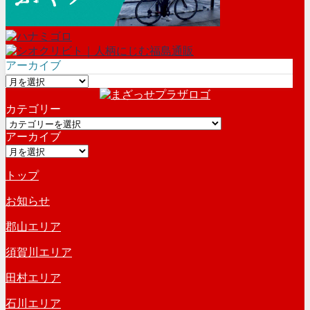
アーカイブ
ア
ー
カテゴリー
カ
カ
イ
アーカイブ
テ
ブ
ア
ゴ
ー
リ
トップ
カ
ー
イ
お知らせ
ブ
郡山エリア
須賀川エリア
田村エリア
石川エリア