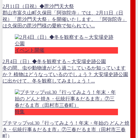
2月11日（日祝）◆毘沙門天大祭
郡山市富久山町久保田「阿弥陀寺」では、2月11日（日
祝）「毘沙門天大祭」を開催いたします。 「阿弥陀寺」
は久保田の毘沙門様の愛称で知られてい...
イベント開催
2月4日（日）◆冬を観察する～大安場史跡公園
冬の間、虫や動物達がどう過ごしているか知っています
か？ 植物はどうなっているのでしょう？ 大安場史跡公園
に出かけて、冬を観察してみましょう！...
特集
プチマップvol.30『行ってみよう！年末・年始の どんと焼
き・伝統行事＆だるま市』⑦三春だるま市（田村市三春
町）