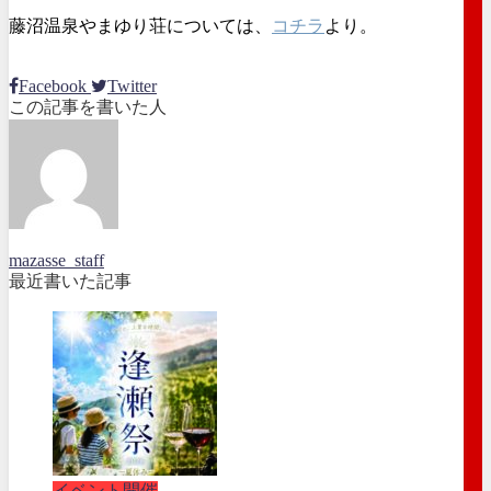
藤沼温泉やまゆり荘については、
コチラ
より。
Facebook
Twitter
この記事を書いた人
mazasse_staff
最近書いた記事
イベント開催