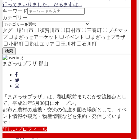
行ってまいりました。 だるま市は...
キーワード
カテゴリー
タグ
郡山市
須賀川市
田村市
三春町
プチマッ
プ
まざっせアーケット
イベント
まざっせプラザ
小野町
郡山エリア
玉川村
石川町
検索
まざっせプラザ 郡山
「まざっせプラザ」は、郡山駅前まちなか交流拠点とし
て、平成21年5月30日にオープン。
都市と農村の連携・交流の促進を図る場所として、イベ
ント情報や観光・物産情報などを集約・発信していま
す！
詳しいプロフィール