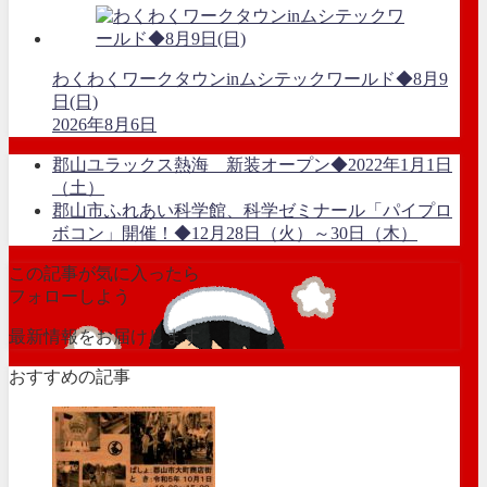
わくわくワークタウンinムシテックワールド◆8月9
日(日)
2026年8月6日
郡山ユラックス熱海 新装オープン◆2022年1月1日
（土）
郡山市ふれあい科学館、科学ゼミナール「パイプロ
ボコン」開催！◆12月28日（火）～30日（木）
この記事が気に入ったら
フォローしよう
最新情報をお届けします
おすすめの記事