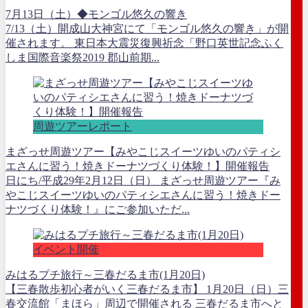
7月13日（土）◆モンゴル悠久の響き
7/13（土）開成山大神宮にて「モンゴル悠久の響き」が開
催されます。 東日本大震災復興祈念「野口英世記念ふく
しま国際音楽祭2019 郡山前期...
周遊ツアーレポート
まざっせ周遊ツアー【みやこじスイーツゆいのパティシ
エさんに習う！焼きドーナツづくり体験！】開催報告
日にち/平成29年2月12日（日） まざっせ周遊ツアー『み
やこじスイーツゆいのパティシエさんに習う！焼きドー
ナツづくり体験！』にご参加いただ...
イベント開催
みはるプチ旅行～三春だるま市(1月20日)
【三春散歩初心者がいく三春だるま市】 1月20日（日）三
春交流館「まほら」周辺で開催される 三春だるま市へと