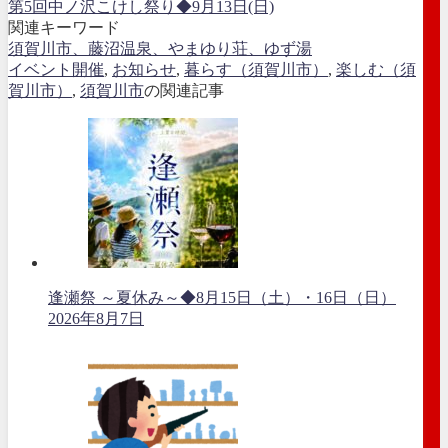
第5回中ノ沢こけし祭り◆9月13日(日)
関連キーワード
須賀川市、藤沼温泉、やまゆり荘、ゆず湯
イベント開催
,
お知らせ
,
暮らす（須賀川市）
,
楽しむ（須
賀川市）
,
須賀川市
の関連記事
逢瀬祭 ～夏休み～◆8月15日（土）・16日（日）
2026年8月7日