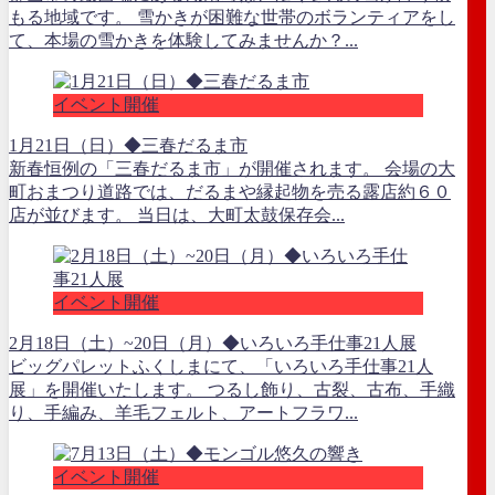
もる地域です。 雪かきが困難な世帯のボランティアをし
て、本場の雪かきを体験してみませんか？...
イベント開催
1月21日（日）◆三春だるま市
新春恒例の「三春だるま市」が開催されます。 会場の大
町おまつり道路では、だるまや縁起物を売る露店約６０
店が並びます。 当日は、大町太鼓保存会...
イベント開催
2月18日（土）~20日（月）◆いろいろ手仕事21人展
ビッグパレットふくしまにて、「いろいろ手仕事21人
展」を開催いたします。 つるし飾り、古裂、古布、手織
り、手編み、羊毛フェルト、アートフラワ...
イベント開催