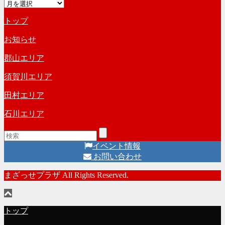
ア
ゴ
ー
リ
トップ
カ
ー
イ
お知らせ
ブ
郡山エリア
須賀川エリア
田村エリア
石川エリア
イベント情報
お問い合わせ
まざっせプラザ All Rights Reserved.
トップ