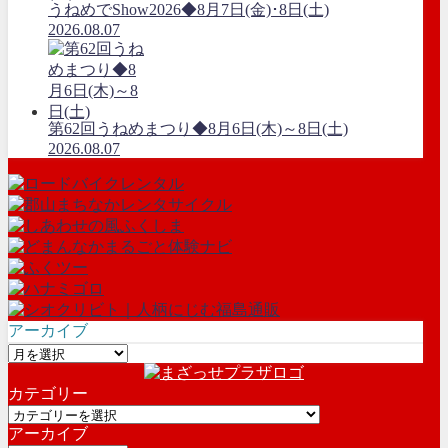
うねめでShow2026◆8月7日(金)･8日(土)
2026.08.07
第62回うねめまつり◆8月6日(木)～8日(土)
2026.08.07
アーカイブ
ア
ー
カテゴリー
カ
カ
イ
アーカイブ
テ
ブ