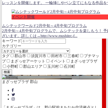
レッスンを開催します。 一輪挿しやペン立てにもなる作品をつく
イベント開催
ムシテックワールド2月中旬～4月中旬プログラム
2月中旬～4月中旬プログラムで、ムシテックを楽しもう！ 
ざいます。詳しくは→http://www.mushitec-f...
キーワード
カテゴリー
タグ
郡山市
須賀川市
田村市
三春町
プチマッ
プ
まざっせアーケット
イベント
まざっせプラザ
小野町
郡山エリア
玉川村
石川町
検索
まざっせプラザ 郡山
「まざっせプラザ」は、郡山駅前まちなか交流拠点とし