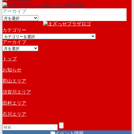
アーカイブ
ア
ー
カテゴリー
カ
カ
イ
アーカイブ
テ
ブ
ア
ゴ
ー
リ
トップ
カ
ー
イ
お知らせ
ブ
郡山エリア
須賀川エリア
田村エリア
石川エリア
イベント情報