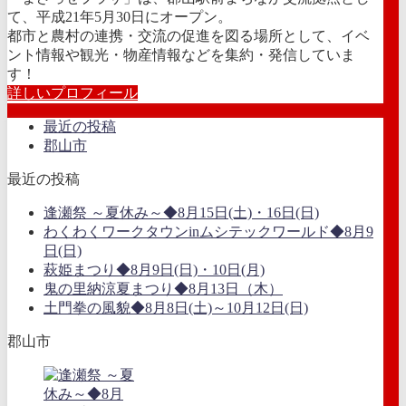
て、平成21年5月30日にオープン。
都市と農村の連携・交流の促進を図る場所として、イベ
ント情報や観光・物産情報などを集約・発信していま
す！
詳しいプロフィール
最近の投稿
郡山市
最近の投稿
逢瀬祭 ～夏休み～◆8月15日(土)・16日(日)
わくわくワークタウンinムシテックワールド◆8月9
日(日)
萩姫まつり◆8月9日(日)・10日(月)
鬼の里納涼夏まつり◆8月13日（木）
土門拳の風貌◆8月8日(土)～10月12日(日)
郡山市