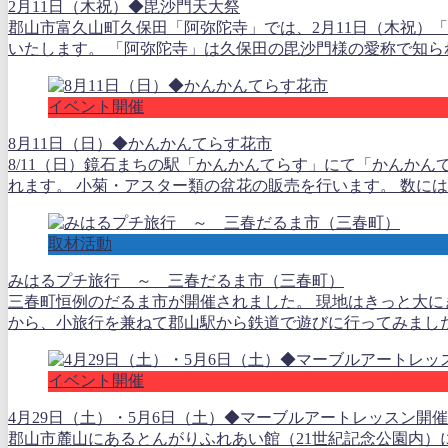
2月11日（木祝）◆毘沙門天大祭
郡山市富久山町久保田「阿弥陀寺」では、2月11日（木祝）
いたします。 「阿弥陀寺」は久保田の毘沙門様の愛称で知られて
イベント開催
8月11日（日）◆かんかんてらす花市
8/11（日）鏡石まちの駅「かんかんてらす」にて「かんかん
れます。 小菊・アスター類の盆花の販売を行います。 数には限
取材活動
みはるプチ旅行 ～ 三春だるま市（三春町）
三春町恒例のだるま市が開催されました。 現地はきっと大に
から、小旅行を兼ねて郡山駅から鉄道で遊びに行ってみました。
イベント開催
4月29日（土）・5月6日（土）◆マーブルアートレッスン開催
郡山市麓山にあるとんがりふれあい館（21世紀記念公園内）