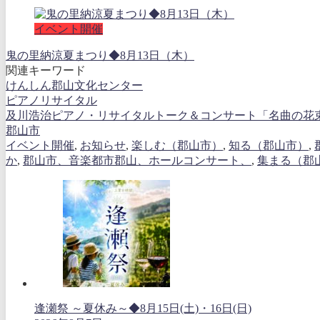
イベント開催
鬼の里納涼夏まつり◆8月13日（木）
関連キーワード
けんしん郡山文化センター
ピアノリサイタル
及川浩治ピアノ・リサイタルトーク＆コンサート「名曲の花
郡山市
イベント開催
,
お知らせ
,
楽しむ（郡山市）
,
知る（郡山市）
,
か
,
郡山市、音楽都市郡山、ホールコンサート、
,
集まる（郡
逢瀬祭 ～夏休み～◆8月15日(土)・16日(日)