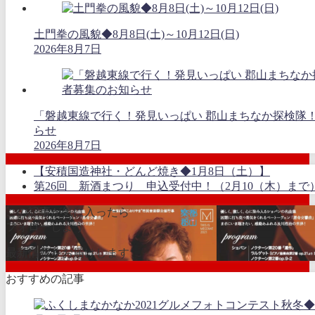
土門拳の風貌◆8月8日(土)～10月12日(日)
2026年8月7日
「磐越東線で行く！発見いっぱい 郡山まちなか探検隊
らせ
2026年8月7日
【安積国造神社・どんど焼き◆1月8日（土）】
第26回 新酒まつり 申込受付中！（2月10（木）まで
この記事が気に入ったら
フォローしよう
最新情報をお届けします
おすすめの記事