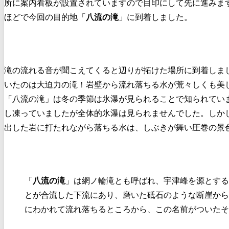
所に案内看板が設置されていますので目印にして先に進みま
ほどで今回の目的地「
八流の滝
」に到着しました。
滝の流れる音が聞こえてくると辺りが拓けた場所に到着しま
いたのは大迫力の滝！岩壁から流れ落ちる水が荒々しくも美
「八流の滝」は冬の季節は氷瀑が見られることで知られてい
し凍っていましたが全体的氷瀑は見られませんでした。しか
出した岩に打たれながら落ちる水は、しぶきが舞い圧巻の景
「
八流の滝
」は網ノ輪滝とも呼ばれ、宇津峰を源とする
とが合流した下流にあり、磨いた砥石のような断崖から
にわかれて流れ落ちるところから、この名前がついたそ