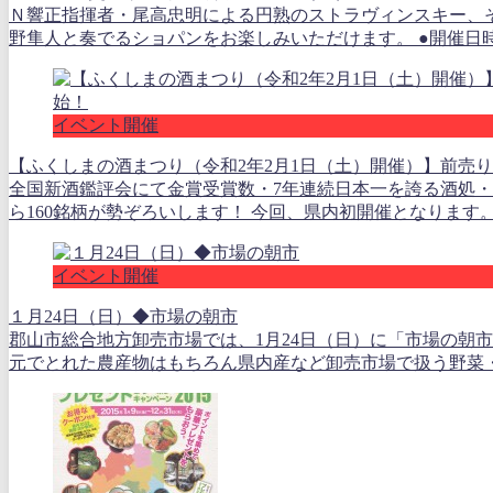
Ｎ響正指揮者・尾高忠明による円熟のストラヴィンスキー、
野隼人と奏でるショパンをお楽しみいただけます。 ●開催日時 2
イベント開催
【ふくしまの酒まつり（令和2年2月1日（土）開催）】前売
全国新酒鑑評会にて金賞受賞数・7年連続日本一を誇る酒処・福
ら160銘柄が勢ぞろいします！ 今回、県内初開催となります。福
イベント開催
１月24日（日）◆市場の朝市
郡山市総合地方卸売市場では、1月24日（日）に「市場の朝市
元でとれた農産物はもちろん県内産など卸売市場で扱う野菜・果