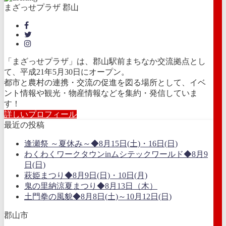
まざっせプラザ 郡山
「まざっせプラザ」は、郡山駅前まちなか交流拠点とし
て、平成21年5月30日にオープン。
都市と農村の連携・交流の促進を図る場所として、イベ
ント情報や観光・物産情報などを集約・発信していま
す！
詳しいプロフィール
最近の投稿
逢瀬祭 ～夏休み～◆8月15日(土)・16日(日)
わくわくワークタウンinムシテックワールド◆8月9
日(日)
萩姫まつり◆8月9日(日)・10日(月)
鬼の里納涼夏まつり◆8月13日（木）
土門拳の風貌◆8月8日(土)～10月12日(日)
郡山市