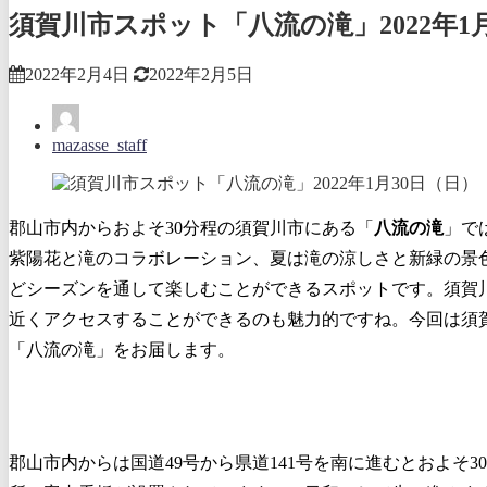
須賀川市スポット「八流の滝」2022年1
2022年2月4日
2022年2月5日
mazasse_staff
郡山市内からおよそ30分程の須賀川市にある「
八流の滝
」で
紫陽花と滝のコラボレーション、夏は滝の涼しさと新緑の景
どシーズンを通して楽しむことができるスポットです。須賀
近くアクセスすることができるのも魅力的ですね。今回は須
「八流の滝」をお届します。
郡山市内からは国道49号から県道141号を南に進むとおよそ3