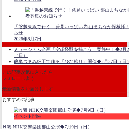
「磐越東線で行く！発見いっぱい 郡山まちなか探検隊
らせ
2026年8月7日
ミュージアム企画「空想怪獣を描こう」実施中！◆2月2
（日）
簡単つまみ細工で作る「ひな飾り」開催◆2月27日（日
この記事が気に入ったら
フォローしよう
最新情報をお届けします
おすすめの記事
イベント開催
Ｎ響 NHK交響楽団郡山公演◆7月9日（日）