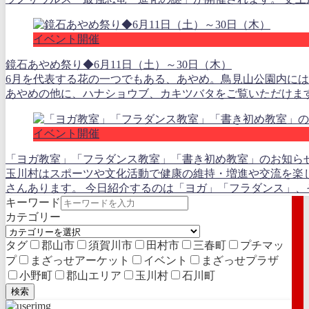
イベント開催
鏡石あやめ祭り◆6月11日（土）～30日（木）
6月を代表する花の一つでもある、あやめ。鳥見山公園内には
あやめの他に、ハナショウブ、カキツバタをご覧いただけます。
イベント開催
「ヨガ教室」「フラダンス教室」「書き初め教室」のお知ら
玉川村はスポーツや文化活動で健康の維持・増進や交流を楽
さんあります。 今日紹介するのは「ヨガ」「フラダンス」、そし
キーワード
カテゴリー
タグ
郡山市
須賀川市
田村市
三春町
プチマッ
プ
まざっせアーケット
イベント
まざっせプラザ
小野町
郡山エリア
玉川村
石川町
検索