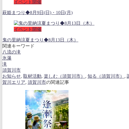
イベント開催
萩姫まつり◆8月9日(日)・10日(月)
イベント開催
鬼の里納涼夏まつり◆8月13日（木）
関連キーワード
八流の滝
氷瀑
滝
須賀川市
お知らせ
,
取材活動
,
楽しむ（須賀川市）
,
知る（須賀川市）
,
賀川エリア
,
須賀川市
の関連記事