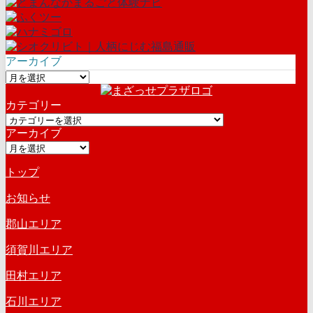
アーカイブ
ア
ー
カテゴリー
カ
カ
イ
アーカイブ
テ
ブ
ア
ゴ
ー
リ
トップ
カ
ー
イ
お知らせ
ブ
郡山エリア
須賀川エリア
田村エリア
石川エリア