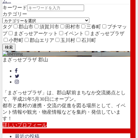
ム...
キーワード
カテゴリー
タグ
郡山市
須賀川市
田村市
三春町
プチマッ
プ
まざっせアーケット
イベント
まざっせプラザ
小野町
郡山エリア
玉川村
石川町
検索
まざっせプラザ 郡山
「まざっせプラザ」は、郡山駅前まちなか交流拠点とし
て、平成21年5月30日にオープン。
都市と農村の連携・交流の促進を図る場所として、イベ
ント情報や観光・物産情報などを集約・発信していま
す！
詳しいプロフィール
最近の投稿