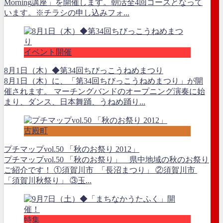
Morning講座」を開催します。朝活全4回コースとなって
います。※チラシの申し込みフォ...
イベント開催
8月1日（木）◆第34回ちびっこうねめまつり
8月1日（木）に、「第34回ちびっこうねめまつり」が開
催されます。 マーチングバンドのオープニング演奏に始
まり、ダンス、日本舞踊、うねめ踊り...
古殿町
プチマップvol.50 「秋のお祭り 2012」
プチマップvol.50 「秋のお祭り」 県中地域の秋のお祭り
ご紹介です！ ①須賀川市 「長沼まつり」 ②須賀川市
「須賀川秋祭り」 ③玉...
特集