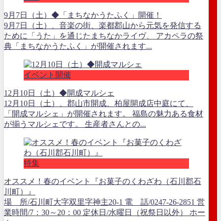
9月7日（土）◆「まちなかうたふく」開催！
9月7日（土）、音楽の街、楽都郡山から元気を発信する
ために「うた」を通じたまちなかライヴ、 アカペラの祭
典「まちなかうたふく」が開催されます...
イベント開催
12月10日（土）◆開成マルシェ
12月10日（土）、郡山市開成、柏屋開成店中庭にて、
「開成マルシェ」が開催されます。 福島の魅力ある食材
が揃うマルシェです。 生産者さんとの...
特集
オススメ！春のイベント『お菓子のくわざわ（石川郡石
川町）』
場 所/石川町大字双里字神主20-1 電 話/0247-26-2851 営
業時間/7：30～20：00 定休日/水曜日（祝祭日以外） ホー