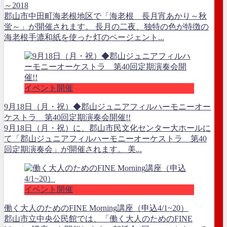
～2018
郡山市中田町海老根地区で「海老根 長月宵あかり～秋
蛍～」が開催されます。 長月の二夜、独特の色が特徴の
海老根手漉和紙を使った灯のページェント...
イベント開催
9月18日（月・祝）◆郡山ジュニアフィルハーモニーオー
ケストラ 第40回定期演奏会開催!!
9月18日（月・祝）に、郡山市民文化センター大ホールに
て「郡山ジュニアフィルハーモニーオーケストラ 第40
回定期演奏会」が開催されます。 美...
イベント開催
働く大人のためのFINE Morning講座（申込4/1~20）
郡山市立中央公民館では、「働く大人のためのFINE