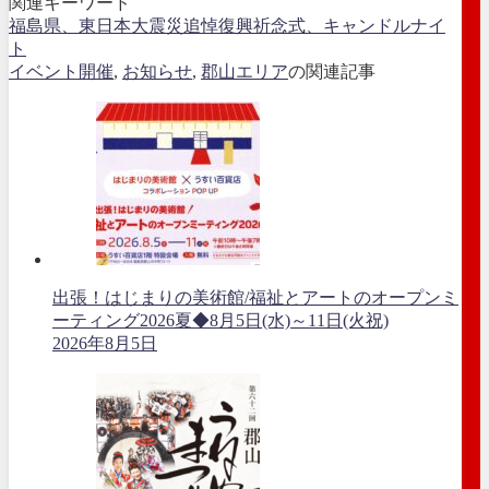
関連キーワード
福島県、東日本大震災追悼復興祈念式、キャンドルナイ
ト
イベント開催
,
お知らせ
,
郡山エリア
の関連記事
出張！はじまりの美術館/福祉とアートのオープンミ
ーティング2026夏◆8月5日(水)～11日(火祝)
2026年8月5日