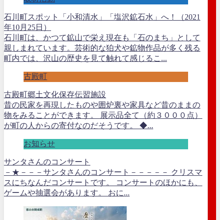
石川町スポット「小和清水」「塩沢鉱石水」へ！（2021
年10月25日）
石川町は、かつて鉱山で栄え現在も「石のまち」として
親しまれています。芸術的な狛犬や鉱物作品が多く残る
町内では、沢山の歴史を見て触れて感じるこ...
古殿町
古殿町郷土文化保存伝習施設
昔の民家を再現したものや囲炉裏や家具など昔のままの
物をみることができます。 展示品全て（約３０００点）
が町の人からの寄付なのだそうです。 ◆...
お知らせ
サンタさんのコンサート
－★－－－サンタさんのコンサート－－－－－ クリスマ
スにちなんだコンサートです。 コンサートのほかにも、
ゲームや抽選会があります。 おに...