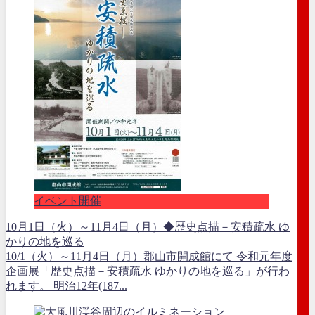
イベント開催
10月1日（火）～11月4日（月）◆歴史点描－安積疏水 ゆ
かりの地を巡る
10/1（火）～11月4日（月）郡山市開成館にて 令和元年度
企画展「歴史点描－安積疏水 ゆかりの地を巡る」が行わ
れます。 明治12年(187...