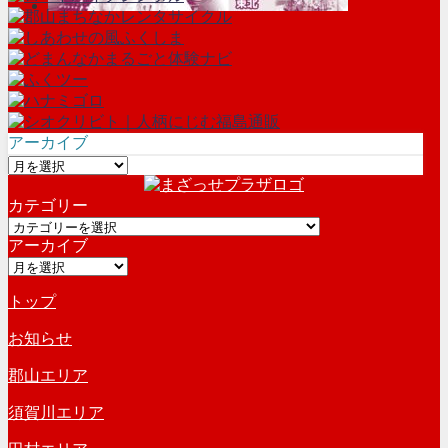
アーカイブ
ア
ー
カテゴリー
カ
カ
イ
アーカイブ
テ
ブ
ア
ゴ
ー
リ
トップ
カ
ー
イ
お知らせ
ブ
郡山エリア
須賀川エリア