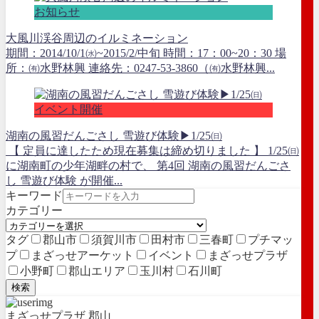
お知らせ
大風川渓谷周辺のイルミネーション
期間：2014/10/1㈬~2015/2/中旬 時間：17：00~20：30 場
所：㈲水野林興 連絡先：0247-53-3860（㈲水野林興...
イベント開催
湖南の風習だんごさし 雪遊び体験▶1/25㈰
【 定員に達したため現在募集は締め切りました 】 1/25㈰
に湖南町の少年湖畔の村で、 第4回 湖南の風習だんごさ
し 雪遊び体験 が開催...
キーワード
カテゴリー
タグ
郡山市
須賀川市
田村市
三春町
プチマッ
プ
まざっせアーケット
イベント
まざっせプラザ
小野町
郡山エリア
玉川村
石川町
検索
まざっせプラザ 郡山