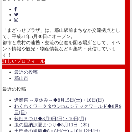
「まざっせプラザ」は、郡山駅前まちなか交流拠点とし
て、平成21年5月30日にオープン。
都市と農村の連携・交流の促進を図る場所として、イベ
ント情報や観光・物産情報などを集約・発信していま
す！
詳しいプロフィール
最近の投稿
郡山市
最近の投稿
逢瀬祭 ～夏休み～◆8月15日(土)・16日(日)
わくわくワークタウンinムシテックワールド◆8月9
日(日)
萩姫まつり◆8月9日(日)・10日(月)
鬼の里納涼夏まつり◆8月13日（木）
土門拳の風貌◆8月8日(土)～10月12日(日)