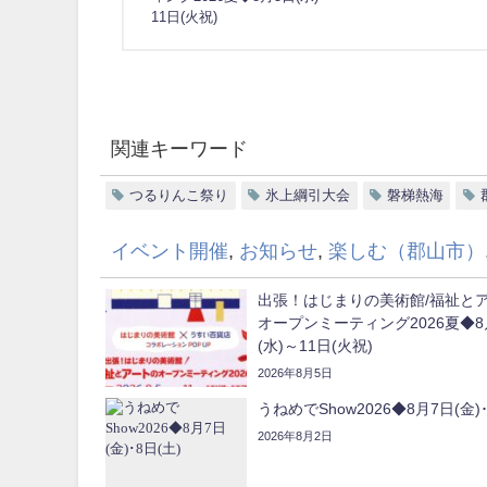
11日(火祝)
関連キーワード
つるりんこ祭り
氷上綱引大会
磐梯熱海
イベント開催
,
お知らせ
,
楽しむ（郡山市）
出張！はじまりの美術館/福祉と
オープンミーティング2026夏◆8
(水)～11日(火祝)
2026年8月5日
うねめでShow2026◆8月7日(金)･
2026年8月2日