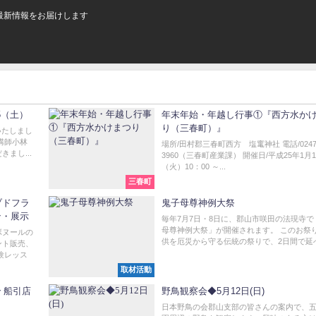
最新情報をお届けします
5（土）
年末年始・年越し行事①『西方水か
り（三春町）』
いたしまし
講師小林
場所/田村郡三春町西方 塩竃神社 電話/0247-
まし...
3960（三春町産業課） 開催日/平成25年1月
（火）10：00 ～...
三春町
ブドフラ
鬼子母尊神例大祭
ン・展示
毎年7月7日・8日に、郡山市咲田の法現寺で
母尊神例大祭」が開催されます。 このお祭
ボヌールの
供を厄災から守る伝統の祭りで、2日間で延べ5
ント販売、
験レッス
取材活動
 船引店
野鳥観察会◆5月12日(日)
日本野鳥の会郡山支部の皆さんの案内で、