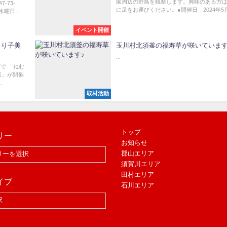
園周辺の野鳥を観察します。興味のある方
-73-
に足をお運びください。●開催日 2024年5月1
木曜日...
イベント開催
まり子美
玉川村北須釜の福寿草が咲いています
...
ザで 「ねむ
展」が開催
.
取材活動
トップ
リー
お知らせ
郡山エリア
須賀川エリア
田村エリア
イブ
石川エリア