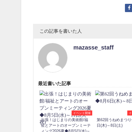
この記事を書いた人
mazasse_staff
最近書いた記事
イベント開催
イ
出張！はじまりの美術館/福
第62回うねめまつり
祉とアートのオープンミーテ
日(木)～8日(土)
ィング2026夏◆8月5日(水)～