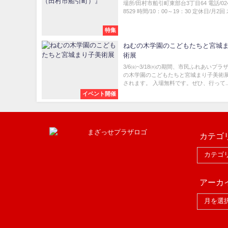
場所/田村市船引町東部台3丁目64 電話/0247
8529 時間/10：00～19：30 定休日/月2回 
特集
ねむの木学園のこどもたちと宮城
術展
3/6㈮~3/18㈬の期間、市民ふれあいプラ
の木学園のこどもたちと宮城まり子美術
されます。 入場無料です。ぜひ、行って..
イベント開催
カテゴ
アーカ