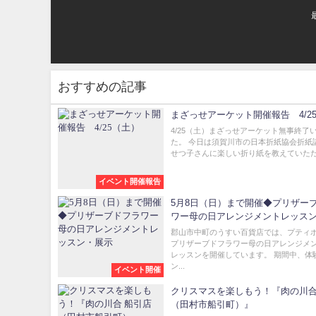
おすすめの記事
まざっせアーケット開催報告 4/2
4/25（土）まざっせアーケット無事終了
た。 今日は須賀川市の日本折紙協会折紙
せつ子さんに楽しい折り紙を教えていただき
イベント開催報告
5月8日（日）まで開催◆プリザー
ワー母の日アレンジメントレッス
郡山市中町のうすい百貨店では、プティ
プリザーブドフラワー母の日アレンジメ
レッスンを開催しています。 期間中、体
ン...
イベント開催
クリスマスを楽しもう！『肉の川合
（田村市船引町）』