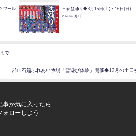
クワール
三春盆踊り◆8月15日(土)・16日(日)
2026年8月1日
)まで
郡山石筵ふれあい牧場「雪遊び体験」開催◆12月の土日
記事が気に入ったら
フォローしよう