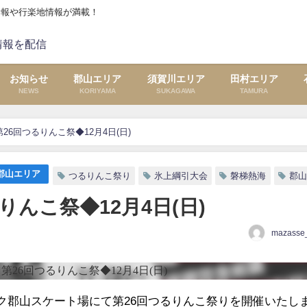
情報や行楽地情報が満載！
お知らせ
郡山エリア
須賀川エリア
田村エリア
NEWS
KORIYAMA
SUKAGAWA
TAMURA
26回つるりんこ祭◆12月4日(日)
郡山エリア
つるりんこ祭り
氷上綱引大会
磐梯熱海
郡
んこ祭◆12月4日(日)
mazasse_
パーク郡山スケート場にて第26回つるりんこ祭りを開催いたし