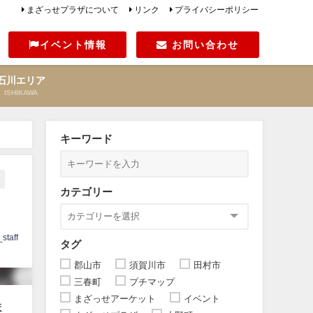
まざっせプラザについて
リンク
プライバシーポリシー
イベント情報
お問い合わせ
石川エリア
ISHIKAWA
キーワード
山
カテゴリー
staff
タグ
郡山市
須賀川市
田村市
三春町
プチマップ
まざっせアーケット
イベント
ま