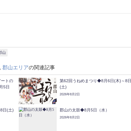
郡山
,
郡山エリア
の関連記事
アートの
第62回うねめまつり◆8月6日(木)～8
月5日
(土)
2026年8月2日
8日(土)
郡山の太鼓◆8月5日（水）
2026年8月2日