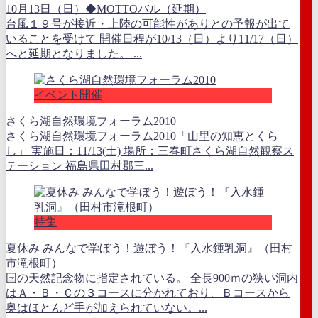
10月13日（日）◆MOTTOバル（延期）
台風１９号が接近・上陸の可能性がありとの予報が出て
いることを受けて 開催日程が10/13（日）より11/17（日）
へと延期となりました。 ...
イベント開催
さくら湖自然環境フォーラム2010
さくら湖自然環境フォーラム2010「山里の知恵とくら
し」 実施日：11/13(土) 場所：三春町さくら湖自然観察ス
テーション 福島県田村郡三...
特集
夏休み みんなで学ぼう！遊ぼう！『入水鍾乳洞』（田村
市滝根町）
国の天然記念物に指定されている。 全長900ｍの狭い洞内
はＡ・Ｂ・Ｃの３コースに分かれており、Ｂコースから
奥はほとんど手が加えられていない。...