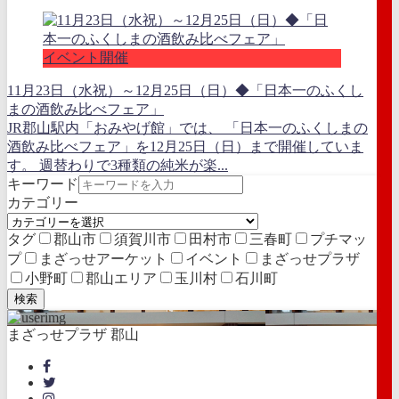
イベント開催
11月23日（水祝）～12月25日（日）◆「日本一のふくし
まの酒飲み比べフェア」
JR郡山駅内「おみやげ館」では、 「日本一のふくしまの
酒飲み比べフェア」を12月25日（日）まで開催していま
す。 週替わりで3種類の純米が楽...
キーワード
カテゴリー
タグ
郡山市
須賀川市
田村市
三春町
プチマッ
プ
まざっせアーケット
イベント
まざっせプラザ
小野町
郡山エリア
玉川村
石川町
検索
まざっせプラザ 郡山