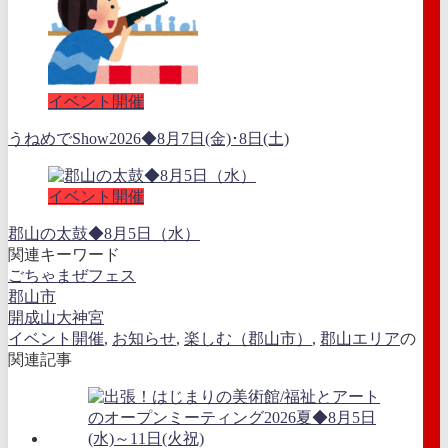
イベント開催
うねめでShow2026◆8月7日(金)･8日(土)
イベント開催
郡山の太鼓◆8月5日（水）
関連キーワード
ごちゃまぜフェス
郡山市
開成山大神宮
イベント開催
,
お知らせ
,
楽しむ（郡山市）
,
郡山エリア
の
関連記事