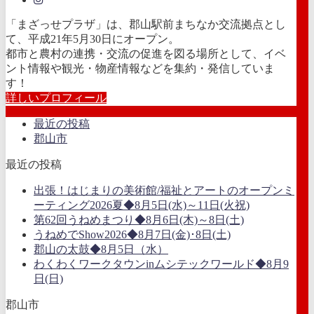
「まざっせプラザ」は、郡山駅前まちなか交流拠点とし
て、平成21年5月30日にオープン。
都市と農村の連携・交流の促進を図る場所として、イベ
ント情報や観光・物産情報などを集約・発信していま
す！
詳しいプロフィール
最近の投稿
郡山市
最近の投稿
出張！はじまりの美術館/福祉とアートのオープンミ
ーティング2026夏◆8月5日(水)～11日(火祝)
第62回うねめまつり◆8月6日(木)～8日(土)
うねめでShow2026◆8月7日(金)･8日(土)
郡山の太鼓◆8月5日（水）
わくわくワークタウンinムシテックワールド◆8月9
日(日)
郡山市