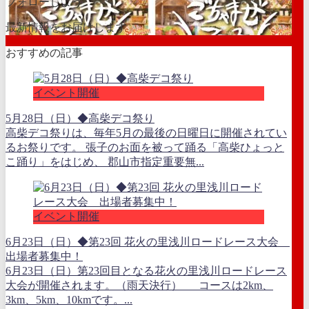
フォローしよう
最新情報をお届けします
おすすめの記事
イベント開催
5月28日（日）◆高柴デコ祭り
高柴デコ祭りは、毎年5月の最後の日曜日に開催されてい
るお祭りです。 張子のお面を被って踊る「高柴ひょっと
こ踊り」をはじめ、 郡山市指定重要無...
イベント開催
6月23日（日）◆第23回 花火の里浅川ロードレース大会
出場者募集中！
6月23日（日）第23回目となる花火の里浅川ロードレース
大会が開催されます。（雨天決行） コースは2km、
3km、5km、10kmです。...