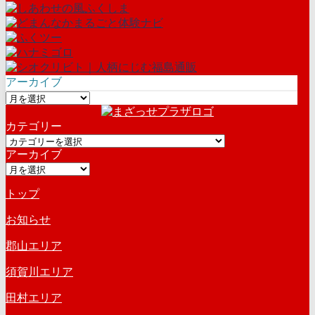
アーカイブ
ア
ー
カテゴリー
カ
カ
イ
アーカイブ
テ
ブ
ア
ゴ
ー
リ
トップ
カ
ー
イ
お知らせ
ブ
郡山エリア
須賀川エリア
田村エリア