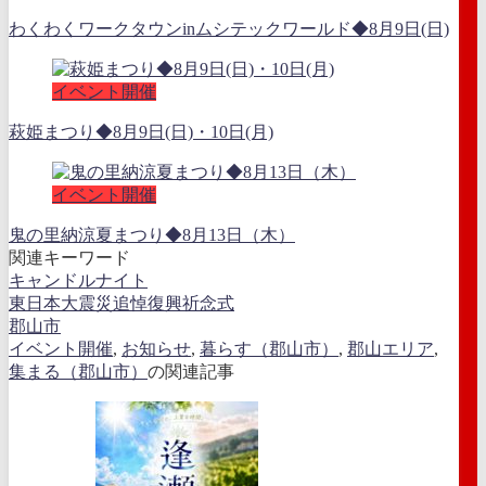
わくわくワークタウンinムシテックワールド◆8月9日(日)
イベント開催
萩姫まつり◆8月9日(日)・10日(月)
イベント開催
鬼の里納涼夏まつり◆8月13日（木）
関連キーワード
キャンドルナイト
東日本大震災追悼復興祈念式
郡山市
イベント開催
,
お知らせ
,
暮らす（郡山市）
,
郡山エリア
,
集まる（郡山市）
の関連記事