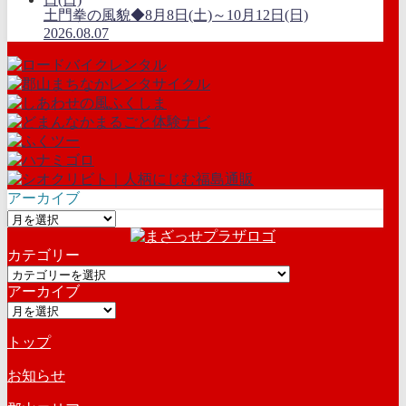
土門拳の風貌◆8月8日(土)～10月12日(日)
2026.08.07
アーカイブ
ア
ー
カテゴリー
カ
カ
イ
アーカイブ
テ
ブ
ア
ゴ
ー
リ
トップ
カ
ー
イ
お知らせ
ブ