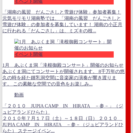
イベント開催
「湖南の風習 だんごさしと雪遊び体験」参加者募集！
元気モリモリ湖南塾では、「湖南の風習 だんごさしと
雪遊び体験」の参加者を募集しています！ 湖南の小正月
に行われる「だんごさし」は、ミズキの枝...
イベント開催
1月 あぶくま洞「滝根御殿コンサート」開催のお知らせ
あぶくま洞にてコンサートが開催されます。 8千万年の悠
久の時を経た鍾乳洞空間に音楽家の演奏が響き渡りま
す。 この素敵な空間での音色をお楽しみ...
動画
「２０１０ JUPIA CAMP IN HIRATA －参－」（ジ
ュピアランドひらた）
２０１０年７月１７日（土）～１８日（日） ２０１０
JUPIA CAMP IN HIRATA －参－（ジュピアランドひ
らた） ステージイベン...