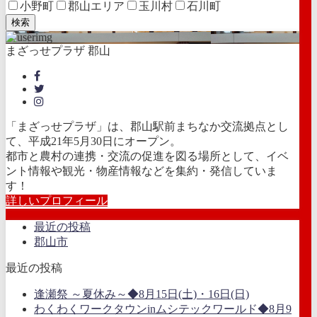
小野町
郡山エリア
玉川村
石川町
検索
まざっせプラザ 郡山
「まざっせプラザ」は、郡山駅前まちなか交流拠点とし
て、平成21年5月30日にオープン。
都市と農村の連携・交流の促進を図る場所として、イベ
ント情報や観光・物産情報などを集約・発信していま
す！
詳しいプロフィール
最近の投稿
郡山市
最近の投稿
逢瀬祭 ～夏休み～◆8月15日(土)・16日(日)
わくわくワークタウンinムシテックワールド◆8月9