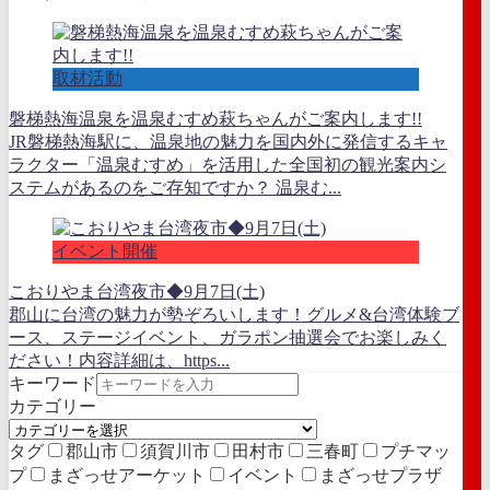
取材活動
磐梯熱海温泉を温泉むすめ萩ちゃんがご案内します!!
JR磐梯熱海駅に、温泉地の魅力を国内外に発信するキャ
ラクター「温泉むすめ」を活用した全国初の観光案内シ
ステムがあるのをご存知ですか？ 温泉む...
イベント開催
こおりやま台湾夜市◆9月7日(土)
郡山に台湾の魅力が勢ぞろいします！グルメ&台湾体験ブ
ース、ステージイベント、ガラポン抽選会でお楽しみく
ださい！内容詳細は、https...
キーワード
カテゴリー
タグ
郡山市
須賀川市
田村市
三春町
プチマッ
プ
まざっせアーケット
イベント
まざっせプラザ