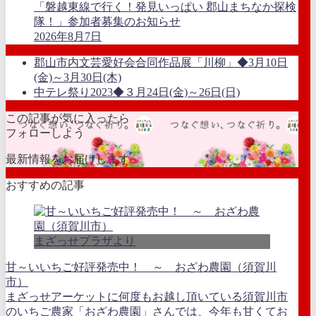
「磐越東線で行く！発見いっぱい 郡山まちなか探検
隊！」参加者募集のお知らせ
2026年8月7日
郡山市内文芸愛好会合同作品展「川柳」◆3月10日
(金)～3月30日(木)
中テレ祭り2023◆３月24日(金)～26日(日)
この記事が気に入ったら
フォローしよう
最新情報をお届けします
おすすめの記事
まざっせプラザより
甘～いいちご好評発売中！ ～ おざわ農園（須賀川
市）
まざっせアーケットに何度もお越し頂いている須賀川市
のいちご農家「おざわ農園」さんでは、今年も甘くてお