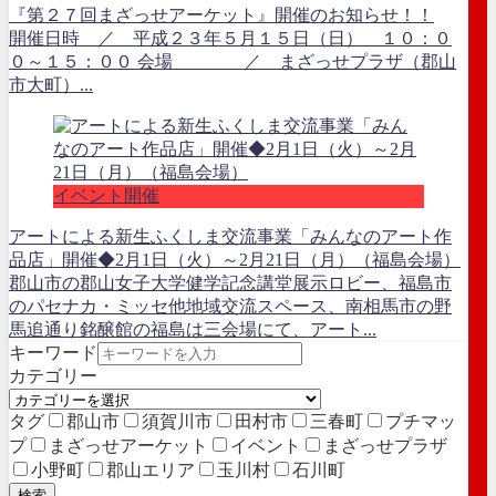
『第２７回まざっせアーケット』開催のお知らせ！！
開催日時 ／ 平成２３年５月１５日（日） １０：０
０～１５：００ 会場 ／ まざっせプラザ（郡山
市大町）...
イベント開催
アートによる新生ふくしま交流事業「みんなのアート作
品店」開催◆2月1日（火）～2月21日（月）（福島会場）
郡山市の郡山女子大学健学記念講堂展示ロビー、福島市
のパセナカ・ミッセ他地域交流スペース、南相馬市の野
馬追通り銘醸館の福島は三会場にて、アート...
キーワード
カテゴリー
タグ
郡山市
須賀川市
田村市
三春町
プチマッ
プ
まざっせアーケット
イベント
まざっせプラザ
小野町
郡山エリア
玉川村
石川町
検索