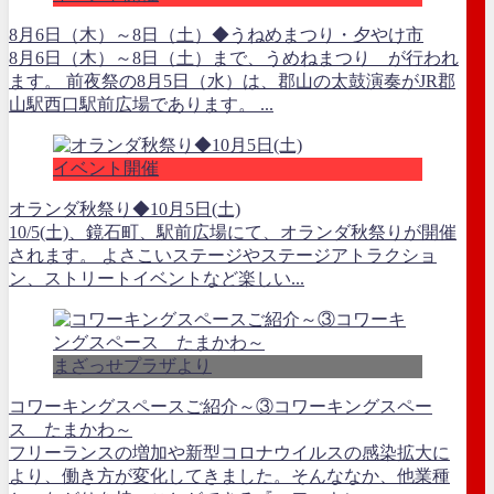
8月6日（木）～8日（土）◆うねめまつり・夕やけ市
8月6日（木）～8日（土）まで、うめねまつり が行われ
ます。 前夜祭の8月5日（水）は、郡山の太鼓演奏がJR郡
山駅西口駅前広場であります。 ...
イベント開催
オランダ秋祭り◆10月5日(土)
10/5(土)、鏡石町、駅前広場にて、オランダ秋祭りが開催
されます。 よさこいステージやステージアトラクショ
ン、ストリートイベントなど楽しい...
まざっせプラザより
コワーキングスペースご紹介～③コワーキングスペー
ス たまかわ～
フリーランスの増加や新型コロナウイルスの感染拡大に
より、働き方が変化してきました。そんななか、他業種