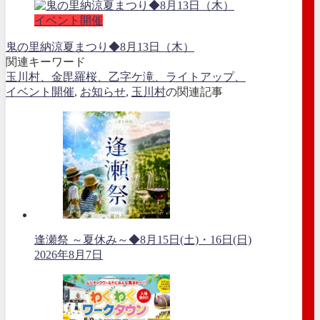
イベント開催
鬼の里納涼夏まつり◆8月13日（木）
関連キーワード
玉川村、金毘羅桜、乙字ケ滝、ライトアップ、
イベント開催
,
お知らせ
,
玉川村
の関連記事
逢瀬祭 ～夏休み～◆8月15日(土)・16日(日)
2026年8月7日