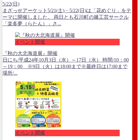
5/22(日)
まざっせアーケット5/21(土)・5/22(日)は「花めぐり」をテ
ーマに開催しました。 両日とも石川町の籐工芸サークル
「楽多夢（らたん）」さ...
イベント開催
『秋の大北海道展』開催
日にち/平成24年10月3日（水）～17日（水） 時間/10：00
～19：00 ※9日（火）は18:00まで※最終日は17:00まで
場所/...
イベント開催