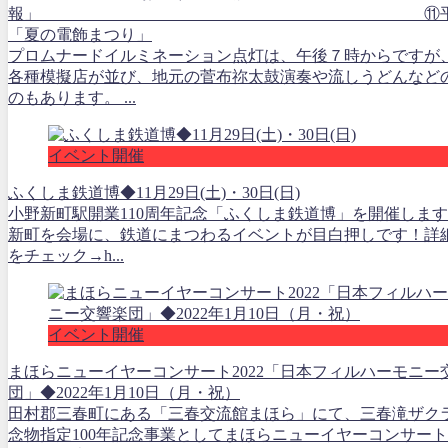
報」 ⑪平田
「夏の電飾まつり」
プロムナードイルミネーション点灯は、午後７時からですが
各種模擬店が並び、地元の菅布祢太鼓演奏や流しうどんなど
のもあります。 ...
イベント開催
ふくしま鉄道博◆11月29日(土)・30日(日)
小野新町駅開業110周年記念「ふくしま鉄道博」を開催しま
新町を会場に、鉄道にまつわるイベントが目白押しです！詳細
をチェック→h...
イベント開催
まほらニューイヤーコンサート2022「日本フィルハーモニー
団」◆2022年1月10日（月・祝）
田村郡三春町にある「三春交流館まほら」にて、三春滝ザク
念物指定100年記念事業としてまほらニューイヤーコンサート