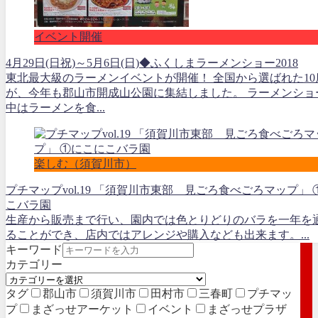
イベント開催
4月29日(日祝)～5月6日(日)◆ふくしまラーメンショー2018
東北最大級のラーメンイベントが開催！ 全国から選ばれた10
が、今年も郡山市開成山公園に集結しました。 ラーメンショ
中はラーメンを食...
楽しむ（須賀川市）
プチマップvol.19 「須賀川市東部 見ごろ食べごろマップ」
こバラ園
生産から販売まで行い、園内では色とりどりのバラを一年を
ることができ、店内ではアレンジや購入なども出来ます。...
キーワード
カテゴリー
タグ
郡山市
須賀川市
田村市
三春町
プチマッ
プ
まざっせアーケット
イベント
まざっせプラザ