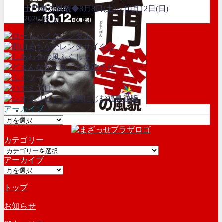
土門拳の風貌◆8月8日(土)～10月12日(日)
2026.08.07
アーカイブ
ア
ー
カテゴリー
カ
カ
イ
アーカイブ
テ
ブ
ア
ゴ
ー
リ
トップ
カ
ー
イ
お知らせ
ブ