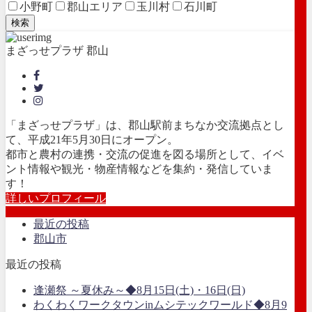
小野町
郡山エリア
玉川村
石川町
検索
まざっせプラザ 郡山
「まざっせプラザ」は、郡山駅前まちなか交流拠点とし
て、平成21年5月30日にオープン。
都市と農村の連携・交流の促進を図る場所として、イベ
ント情報や観光・物産情報などを集約・発信していま
す！
詳しいプロフィール
最近の投稿
郡山市
最近の投稿
逢瀬祭 ～夏休み～◆8月15日(土)・16日(日)
わくわくワークタウンinムシテックワールド◆8月9