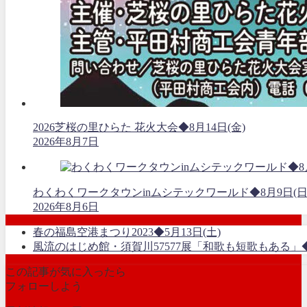
2026芝桜の里ひらた 花火大会◆8月14日(金)
2026年8月7日
わくわくワークタウンinムシテックワールド◆8月9日(日
2026年8月6日
春の福島空港まつり2023◆5月13日(土)
風流のはじめ館・須賀川57577展「和歌も短歌もある」◆4月
この記事が気に入ったら
フォローしよう