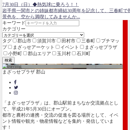
7月30日（日）◆熱気球に乗ろう！！
岩手県一関市との姉妹都市締結30周年を記念して、三春町で
景色を、空から満喫してみませんか...
キーワード
カテゴリー
タグ
郡山市
須賀川市
田村市
三春町
プチマッ
プ
まざっせアーケット
イベント
まざっせプラザ
小野町
郡山エリア
玉川村
石川町
検索
まざっせプラザ 郡山
「まざっせプラザ」は、郡山駅前まちなか交流拠点とし
て、平成21年5月30日にオープン。
都市と農村の連携・交流の促進を図る場所として、イベ
ント情報や観光・物産情報などを集約・発信していま
す！