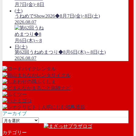
うねめでShow2026◆8月7日(金)･8日(土)
2026.08.07
第62回うねめまつり◆8月6日(木)～8日(土)
2026.08.07
アーカイブ
ア
ー
カテゴリー
カ