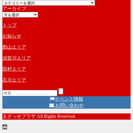
カ
イ
アーカイブ
テ
ブ
ア
ゴ
ー
リ
トップ
カ
ー
イ
お知らせ
ブ
郡山エリア
須賀川エリア
田村エリア
石川エリア
イベント情報
お問い合わせ
まざっせプラザ All Rights Reserved.