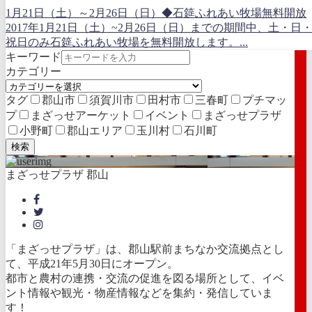
1月21日（土）～2月26日（日）◆石筵ふれあい牧場無料開放
2017年1月21日（土）~2月26日（日）までの期間中、土・日
祝日のみ石筵ふれあい牧場を無料開放します。...
キーワード
カテゴリー
タグ
郡山市
須賀川市
田村市
三春町
プチマッ
プ
まざっせアーケット
イベント
まざっせプラザ
小野町
郡山エリア
玉川村
石川町
検索
まざっせプラザ 郡山
「まざっせプラザ」は、郡山駅前まちなか交流拠点とし
て、平成21年5月30日にオープン。
都市と農村の連携・交流の促進を図る場所として、イベ
ント情報や観光・物産情報などを集約・発信していま
す！