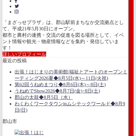
「まざっせプラザ」は、郡山駅前まちなか交流拠点とし
て、平成21年5月30日にオープン。
都市と農村の連携・交流の促進を図る場所として、イベ
ント情報や観光・物産情報などを集約・発信していま
す！
詳しいプロフィール
最近の投稿
出張！はじまりの美術館/福祉とアートのオープンミ
ーティング2026夏◆8月5日(水)～11日(火祝)
第62回うねめまつり◆8月6日(木)～8日(土)
うねめでShow2026◆8月7日(金)･8日(土)
郡山の太鼓◆8月5日（水）
わくわくワークタウンinムシテックワールド◆8月9
日(日)
郡山市