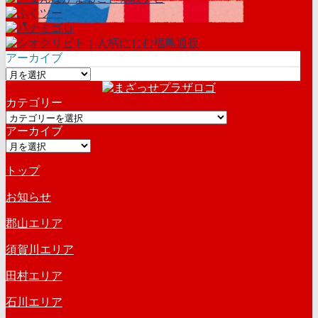
アーカイブ
ア
ー
カテゴリー
カ
カ
イ
アーカイブ
テ
ブ
ア
ゴ
ー
リ
トップ
カ
ー
イ
お知らせ
ブ
郡山エリア
須賀川エリア
田村エリア
石川エリア