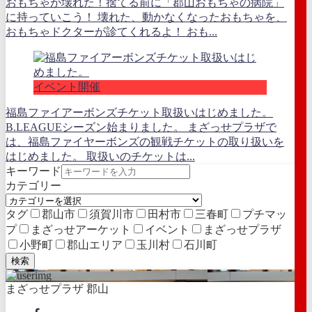
おもちゃが壊れた！捨てる前に「郡山おもちゃの病院」
に持っていこう！ 壊れた、動かなくなったおもちゃを、
おもちゃドクターが診てくれるよ！ おも...
イベント開催
福島ファイアーボンズチケット取扱いはじめました。
B.LEAGUEシーズン始まりました。 まざっせプラザで
は、福島ファイヤーボンズの観戦チケットの取り扱いを
はじめました。 取扱いのチケットは...
キーワード
カテゴリー
タグ
郡山市
須賀川市
田村市
三春町
プチマッ
プ
まざっせアーケット
イベント
まざっせプラザ
小野町
郡山エリア
玉川村
石川町
検索
まざっせプラザ 郡山