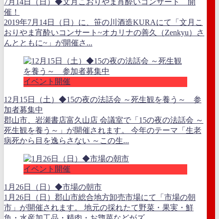
7月14日（日）◆文月こおりやま宵酔いコンサート 開
催！
2019年7月14日（日）に、笹の川酒造KURAにて「文月こ
おりやま宵酔いコンサート~オカリナの善久（Zenkyu）さ
んとともに~」が開催さ...
イベント開催
12月15日（土）◆15の夜の法話会 ～死生観を養う～ 参
加者募集中
郡山市、岩瀬書店富久山店 会議室で「15の夜の法話会 ～
死生観を養う～」が開催されます。 今年のテーマ「生老
病死から目を逸らさない ～この生...
イベント開催
1月26日（日）◆市場の朝市
1月26日（日）郡山市総合地方卸売市場にて「市場の朝
市」が開催されます。 地元の採れたて野菜・果実・鮮
魚・水産加工品・精肉・お惣菜などがズ...