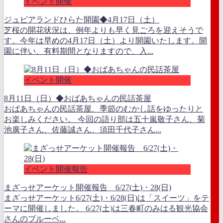
イベント開催
ジュピアランドひらた開園◆4月17日（土）
芝桜の開花状況は、例年よりも早く見ごろを迎えそうで
す。今年は早めの4月17日（土）より開園いたします。開
園に伴い、有料期間となりますので、入...
イベント開催
8月11日（日）◆おばあちゃんの民話茶屋
おばあちゃんの民話茶屋、季節のむかし話をゆったりと
お楽しみください。 今回の語り部は五十嵐敬子さん、菊
池廣子さん、佐藤誠さん、須田千代子さん...
イベント開催報告
まざっせアーケット開催報告 6/27(土)・28(日)
まざっせアーケット6/27(土)・6/28(日)は「スイーツ」をテ
ーマに開催しました。 6/27(土)は三春町のみはる観光協会
さんのブルーベ...