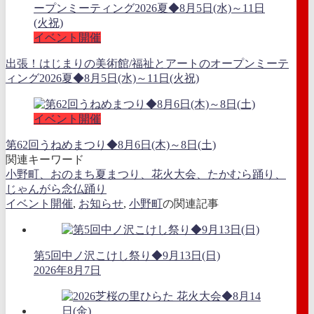
イベント開催
出張！はじまりの美術館/福祉とアートのオープンミーテ
ィング2026夏◆8月5日(水)～11日(火祝)
イベント開催
第62回うねめまつり◆8月6日(木)～8日(土)
関連キーワード
小野町、おのまち夏まつり、花火大会、たかむら踊り、
じゃんがら念仏踊り
イベント開催
,
お知らせ
,
小野町
の関連記事
第5回中ノ沢こけし祭り◆9月13日(日)
2026年8月7日