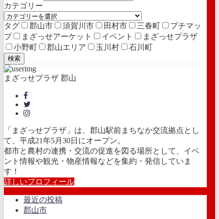
カテゴリー
タグ
郡山市
須賀川市
田村市
三春町
プチマッ
プ
まざっせアーケット
イベント
まざっせプラザ
小野町
郡山エリア
玉川村
石川町
検索
まざっせプラザ 郡山
「まざっせプラザ」は、郡山駅前まちなか交流拠点とし
て、平成21年5月30日にオープン。
都市と農村の連携・交流の促進を図る場所として、イベ
ント情報や観光・物産情報などを集約・発信していま
す！
詳しいプロフィール
最近の投稿
郡山市