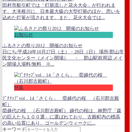
田村市船引町では「灯籠流しと花火大会」が行われま
す。大滝根川に、日本最大級の大型灯籠のほか、思いを
込めた灯篭が流されます。また、花火大会では...
お知らせ
ふるさとの祭り2012 開催のお知らせ
日にち/平成24年10月27日（土）・28日（日） 場所/郡山市
民文化センター（メイン開場） ・ 郡山駅前周辺 メイ
ン開場入場料/無料 ※...
特集
ﾌﾟﾁﾏｯﾌﾟvol．14「さくら」 ⑫越代の桜 （石川郡古殿
町）
⑫越代の桜 （石川郡古殿町） 越代の桜は、林野庁「森
の巨人たち１００選」に選ばれており、古殿町内の標高
の高い位置にあり、ゴールデンウィークに...
キーワード