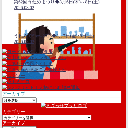
第62回うねめまつり◆8月6日(木)～8日(土)
2026.08.02
うねめでShow2026◆8月7日(金)･8日(土)
2026.08.02
アーカイブ
ア
ー
カテゴリー
カ
カ
イ
アーカイブ
テ
ブ