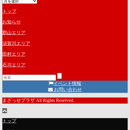
ア
ゴ
ー
リ
トップ
カ
ー
イ
お知らせ
ブ
郡山エリア
須賀川エリア
田村エリア
石川エリア
イベント情報
お問い合わせ
まざっせプラザ All Rights Reserved.
トップ