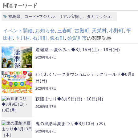
関連キーワード
福島県、コードFマジカル、リアル宝探し、タカラッシュ、
イベント開催
,
お知らせ
,
三春町
,
古殿町
,
天栄村
,
小野町
,
平
田村
,
玉川村
,
石川町
,
鏡石町
,
須賀川市
の関連記事
逢瀬祭 ～夏休み～◆8月15日(土)・16日(日)
2026年8月7日
わくわくワークタウンinムシテックワールド◆8月9
日(日)
2026年8月7日
萩姫まつり◆8月9日(日)・10日(月)
2026年8月7日
鬼の里納涼夏まつり◆8月13日（木）
2026年8月7日