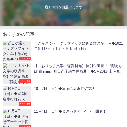
最新情報をお届けします
おすすめの記事
どこか遠くへ：グラフィックにみる旅のかたち◆2021
年6月12日（土）～9月5日（日）
イベント開催
【こおりやま文学の森資料館】特別企画展「『隙あら
ば 猫 mini』町田尚子絵本原画展」◆5月23日(土)～8月
2日(日)
イベント開催
10月7日（日）◆富岡の唐傘行灯花火
イベント開催
11月4日（日）◆まざっせアーケット開催！
イベント開催