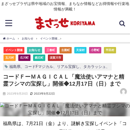
まざっせプラザは県中地域のお宝情報、まちなか情報などお得情報や行楽地
情報が満載！
ホーム
お知らせ
イベント開催
コードＦーＭＡＧＩＣＡＬ「魔法使いアマナと精霊
イベント開催
お知らせ
三春町
古殿町
天栄村
小野町
平田村
玉川村
石川町
鏡石町
須賀川市
福島県、コードFマジカル、リアル宝探し、タカラッシュ、
コードＦーＭＡＧＩＣＡＬ「魔法使いアマナと精
霊フシマの宝探し」開催◆12月17日（日）まで
2023年9月20日
2023年9月22日
福島県は、7月21日（金）より、謎解き宝探しイベント「コ