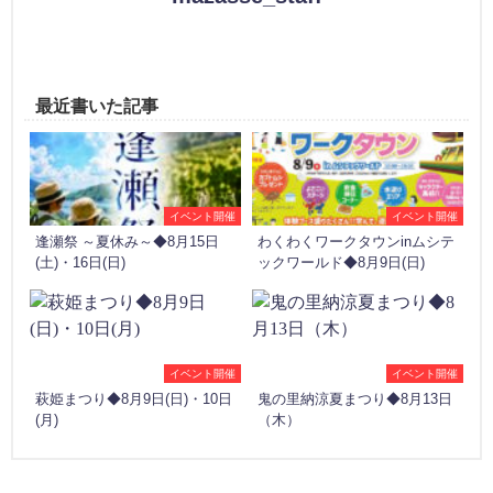
最近書いた記事
イベント開催
イベント開催
逢瀬祭 ～夏休み～◆8月15日
わくわくワークタウンinムシテ
(土)・16日(日)
ックワールド◆8月9日(日)
イベント開催
イベント開催
萩姫まつり◆8月9日(日)・10日
鬼の里納涼夏まつり◆8月13日
(月)
（木）