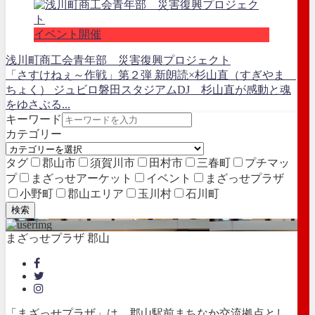
イベント開催
浅川町商工会青年部 災害復興プロジェクト
「さすけねぇ～作戦」第２弾 新朗読×杉山直（すぎやま
ちょく） ジュビロ磐田スタジアムDJ 杉山直が感動と魂
をゆさぶる...
キーワード
カテゴリー
タグ
郡山市
須賀川市
田村市
三春町
プチマッ
プ
まざっせアーケット
イベント
まざっせプラザ
小野町
郡山エリア
玉川村
石川町
検索
まざっせプラザ 郡山
「まざっせプラザ」は、郡山駅前まちなか交流拠点とし