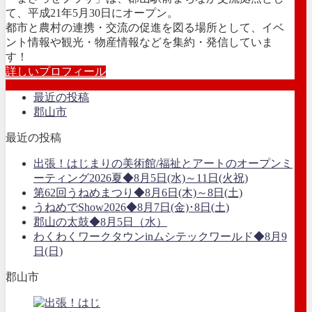
て、平成21年5月30日にオープン。
都市と農村の連携・交流の促進を図る場所として、イベ
ント情報や観光・物産情報などを集約・発信していま
す！
詳しいプロフィール
最近の投稿
郡山市
最近の投稿
出張！はじまりの美術館/福祉とアートのオープンミ
ーティング2026夏◆8月5日(水)～11日(火祝)
第62回うねめまつり◆8月6日(木)～8日(土)
うねめでShow2026◆8月7日(金)･8日(土)
郡山の太鼓◆8月5日（水）
わくわくワークタウンinムシテックワールド◆8月9
日(日)
郡山市