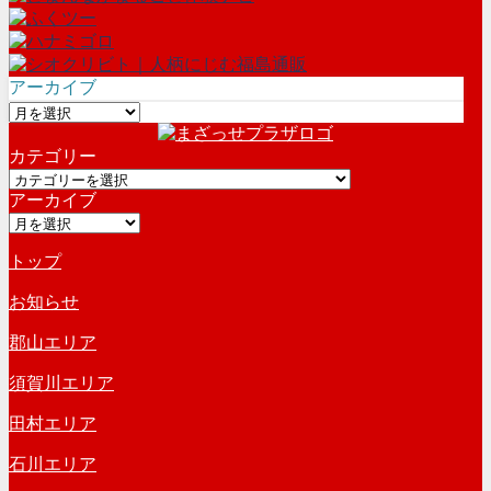
アーカイブ
ア
ー
カテゴリー
カ
カ
イ
アーカイブ
テ
ブ
ア
ゴ
ー
リ
トップ
カ
ー
イ
お知らせ
ブ
郡山エリア
須賀川エリア
田村エリア
石川エリア