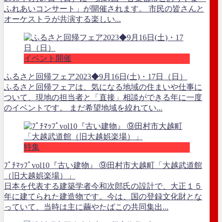
ふれあいコンサート」が開催されます。 市民の皆さんと
オーケストラが共演する楽しい...
イベント開催
ふるさと回帰フェア2023◆9月16日(土)・17日（日）
ふるさと回帰フェアは、気になる地域の住まいや仕事に
ついて、現地の担当者と「直接」相談ができる年に一度
のイベントです。 まだ希望地域を絞れてい...
特集
ﾌﾟﾁﾏｯﾌﾟvol10『古い建物』 ⑨田村市大越町「大越武道館
（旧大越娯楽場）」
日本を代表する建築学者今和次郎氏の設計で、大正１５
年に建てられた建造物です。今は、国の登録文化財とな
っていて、当時は主に繭やたばこの共同集出...