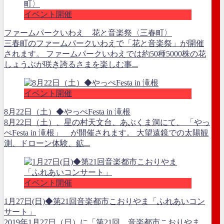
イベント開催
ファームパークいわえ 花と音楽祭〈三春町〉
三春町のファームパークいわえで「花と音楽祭」が開催
されます。 ファームパークいわえでは約50種5000株の花
しょうぶが咲き誇るさまを楽しむ事...
イベント開催
8月22日（土）◆やっぺFesta in 滝根
8月22日（土）、星の村天文台、あぶくま洞にて、 「やっ
ぺFesta in 滝根」 が開催されます。 大望遠鏡での太陽観
測、ドローン体験、鉱...
イベント開催
1月27日(日)◆第21回音楽都市こおりやま「ふれあいコン
サート」
2019年1月27日（日）に「第21回 音楽都市こおりやま