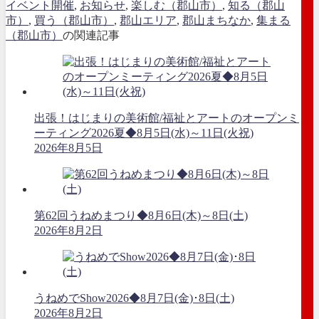
イベント開催
,
お知らせ
,
楽しむ（郡山市）
,
知る（郡山
市）
,
買う（郡山市）
,
郡山エリア
,
郡山まちなか
,
集まる
（郡山市）
の関連記事
出張！はじまりの美術館/福祉とアートのオープンミ
ーティング2026夏◆8月5日(水)～11日(火祝)
2026年8月5日
第62回うねめまつり◆8月6日(木)～8日(土)
2026年8月2日
うねめでShow2026◆8月7日(金)･8日(土)
2026年8月2日