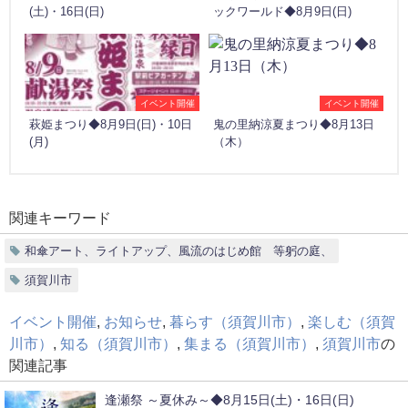
(土)・16日(日)
ックワールド◆8月9日(日)
イベント開催
イベント開催
萩姫まつり◆8月9日(日)・10日
鬼の里納涼夏まつり◆8月13日
(月)
（木）
関連キーワード
和傘アート、ライトアップ、風流のはじめ館 等躬の庭、
須賀川市
イベント開催
,
お知らせ
,
暮らす（須賀川市）
,
楽しむ（須賀
川市）
,
知る（須賀川市）
,
集まる（須賀川市）
,
須賀川市
の
関連記事
逢瀬祭 ～夏休み～◆8月15日(土)・16日(日)