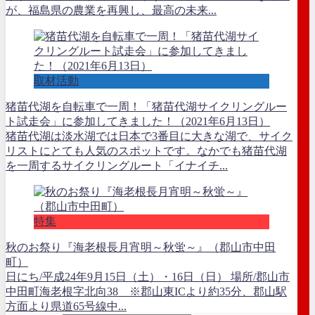
が、福島県の農業を再興し、最高の未来...
取材活動
猪苗代湖を自転車で一周！「猪苗代湖サイクリングルー
ト試走会」に参加してきました！（2021年6月13日）
猪苗代湖は淡水湖では日本で3番目に大きな湖で、サイク
リストにとても人気のスポットです。なかでも猪苗代湖
を一周するサイクリングルート「イナイチ...
特集
秋のお祭り『海老根長月宵明～秋蛍～』（郡山市中田
町）
日にち/平成24年9月15日（土）・16日（日） 場所/郡山市
中田町海老根字北向38 ※郡山東ICより約35分、郡山駅
方面より県道65号線中...