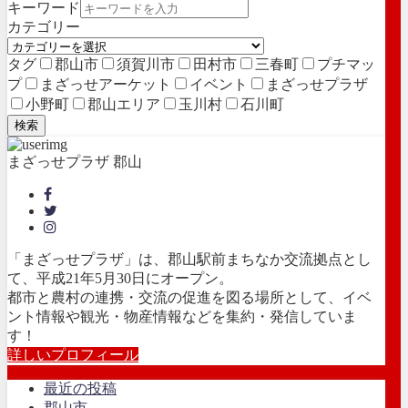
キーワード
カテゴリー
タグ
郡山市
須賀川市
田村市
三春町
プチマッ
プ
まざっせアーケット
イベント
まざっせプラザ
小野町
郡山エリア
玉川村
石川町
検索
まざっせプラザ 郡山
「まざっせプラザ」は、郡山駅前まちなか交流拠点とし
て、平成21年5月30日にオープン。
都市と農村の連携・交流の促進を図る場所として、イベ
ント情報や観光・物産情報などを集約・発信していま
す！
詳しいプロフィール
最近の投稿
郡山市