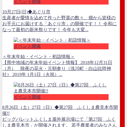
イベント開催
10月27日(日)◆あぐり市
生産者が愛情を込めて作った野菜の数々、畑から皆様の
お手元にお届けする「あぐり市」の開催です！！ 令和に
なって最初の新米祭りです！ 今年も大変...
イベント開催
＜年末年始・イベント・初詣情報＞
【県中地域の年末年始イベント情報】 2018年12月31日
（月） 除夜の花火・元朝参り（浅川町・白山比咩神
社） 2019年 1月1日（火祝）...
イベント開催
8月26日（土）27日（日）◆第27回 ふくしま農見本市開
催!!
ビッグパレットふくしま屋外展示場にて「第27回 ふく
しま農見本市」が開催されます。 若手農業者のみなさん