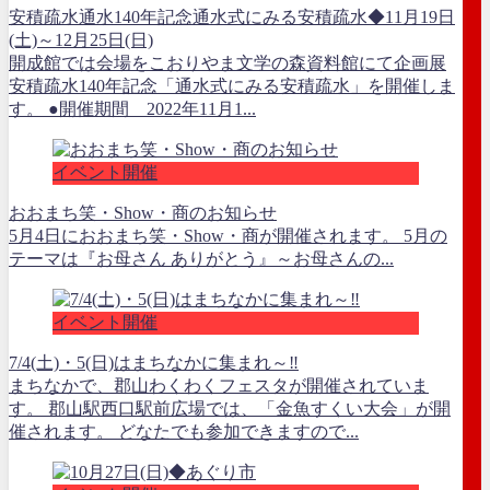
安積疏水通水140年記念通水式にみる安積疏水◆11月19日
(土)～12月25日(日)
開成館では会場をこおりやま文学の森資料館にて企画展
安積疏水140年記念「通水式にみる安積疏水」を開催しま
す。 ●開催期間 2022年11月1...
イベント開催
おおまち笑・Show・商のお知らせ
5月4日におおまち笑・Show・商が開催されます。 5月の
テーマは『お母さん ありがとう』～お母さんの...
イベント開催
7/4(土)・5(日)はまちなかに集まれ～‼
まちなかで、郡山わくわくフェスタが開催されていま
す。 郡山駅西口駅前広場では、「金魚すくい大会」が開
催されます。 どなたでも参加できますので...