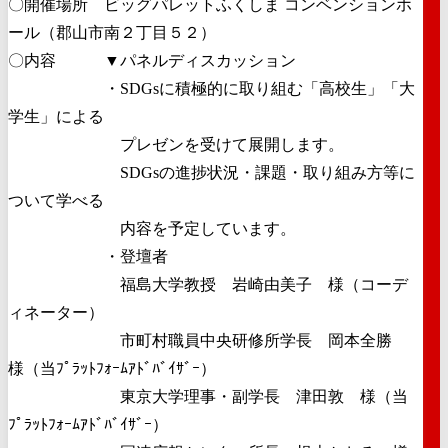
〇開催場所 ビッグパレットふくしま コンベンションホ
ール（郡山市南２丁目５２）
〇内容 ▼パネルディスカッション
・SDGsに積極的に取り組む「高校生」「大
学生」による
プレゼンを受けて展開します。
SDGsの進捗状況・課題・取り組み方等に
ついて学べる
内容を予定しています。
・登壇者
福島大学教授 岩崎由美子 様（コーデ
ィネーター）
市町村職員中央研修所学長 岡本全勝
様（当ﾌﾟﾗｯﾄﾌｫｰﾑｱﾄﾞﾊﾞｲｻﾞｰ）
東京大学理事・副学長 津田敦 様（当
ﾌﾟﾗｯﾄﾌｫｰﾑｱﾄﾞﾊﾞｲｻﾞｰ）