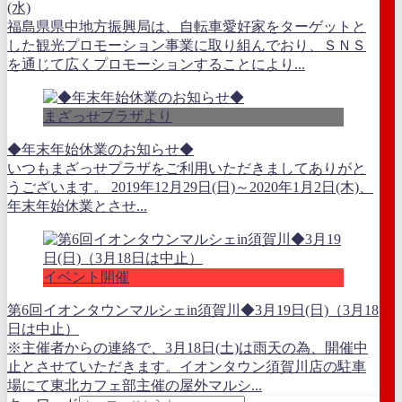
(水)
福島県県中地方振興局は、自転車愛好家をターゲットと
した観光プロモーション事業に取り組んでおり、ＳＮＳ
を通じて広くプロモーションすることにより...
まざっせプラザより
◆年末年始休業のお知らせ◆
いつもまざっせプラザをご利用いただきましてありがと
うございます。 2019年12月29日(日)～2020年1月2日(木)、
年末年始休業とさせ...
イベント開催
第6回イオンタウンマルシェin須賀川◆3月19日(日)（3月18
日は中止）
※主催者からの連絡で、3月18日(土)は雨天の為、開催中
止とさせていただきます。イオンタウン須賀川店の駐車
場にて東北カフェ部主催の屋外マルシ...