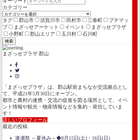
キーワード
カテゴリー
タグ
郡山市
須賀川市
田村市
三春町
プチマッ
プ
まざっせアーケット
イベント
まざっせプラザ
小野町
郡山エリア
玉川村
石川町
検索
まざっせプラザ 郡山
「まざっせプラザ」は、郡山駅前まちなか交流拠点とし
て、平成21年5月30日にオープン。
都市と農村の連携・交流の促進を図る場所として、イベ
ント情報や観光・物産情報などを集約・発信していま
す！
詳しいプロフィール
最近の投稿
逢瀬祭 ～夏休み～◆8月15日(土)・16日(日)