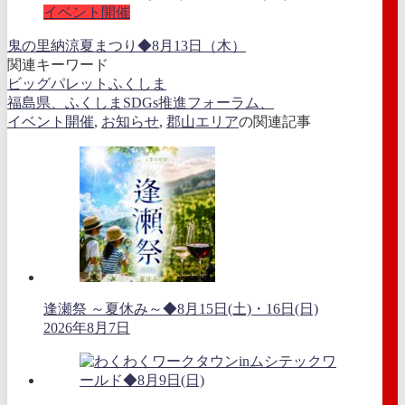
イベント開催
鬼の里納涼夏まつり◆8月13日（木）
関連キーワード
ビッグパレットふくしま
福島県、ふくしまSDGs推進フォーラム、
イベント開催
,
お知らせ
,
郡山エリア
の関連記事
逢瀬祭 ～夏休み～◆8月15日(土)・16日(日)
2026年8月7日