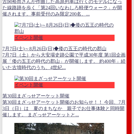
古関裕而さんが作曲した高原列車は行くのモデルになっ
た線路跡を歩く「第24回いなわしろ軽便ウォーク」が開
催されます。事前受付のみ限定200名、...
イベント開催
7月7日(土)～8月26日(日)◆倭の五王の時代の郡山
7月7日（土）から大安場史跡公園で平成30年度 第1回企画
展「倭の五王の時代の郡山」が開催します。 約400年」続
いた古墳時代のうち、4世紀...
イベント開催
第30回まざっせアーケット開催
第30回まざっせアーケット開催のお知らせ！！ 今回、7月
3日（日）は 夏のまちなか 親子でお仕事体験と同時開
催します。 まざっせアーケットと...