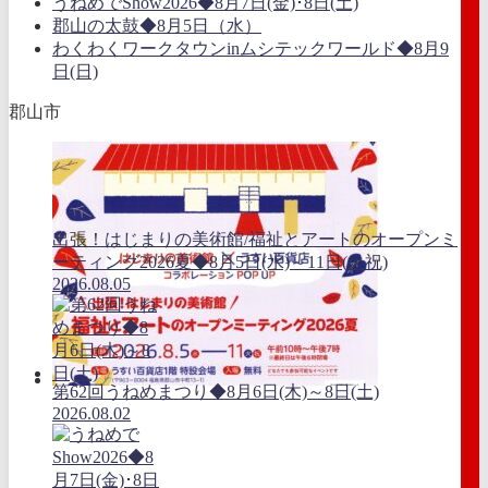
うねめでShow2026◆8月7日(金)･8日(土)
郡山の太鼓◆8月5日（水）
わくわくワークタウンinムシテックワールド◆8月9
日(日)
郡山市
出張！はじまりの美術館/福祉とアートのオープンミ
ーティング2026夏◆8月5日(水)～11日(火祝)
2026.08.05
第62回うねめまつり◆8月6日(木)～8日(土)
2026.08.02