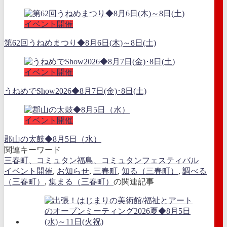
イベント開催
第62回うねめまつり◆8月6日(木)～8日(土)
イベント開催
うねめでShow2026◆8月7日(金)･8日(土)
イベント開催
郡山の太鼓◆8月5日（水）
関連キーワード
三春町、コミュタン福島、コミュタンフェスティバル
イベント開催
,
お知らせ
,
三春町
,
知る（三春町）
,
調べる
（三春町）
,
集まる（三春町）
の関連記事