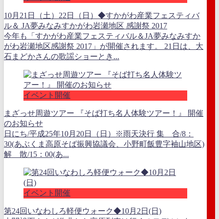
10月21日（土）22日（日）◆すかがわ産業フェスティバ
ル＆ JA夢みなみすかがわ岩瀬地区 感謝祭 2017
今年も「すかがわ産業フェスティバル＆JA夢みなみすか
がわ岩瀬地区感謝祭 2017」が開催されます。 21日は、大
石まどかさんの歌謡ショーとき...
イベント開催
まざっせ周遊ツアー 『そば打ち名人体験ツアー！』 開催
のお知らせ
日にち/平成25年10月20日（日）※雨天決行 集 合/8：
30(あぶくま高原そば振興協議会、小野町飯豊字袖山地区)
解 散/15：00(あ...
イベント開催
第24回いなわしろ軽便ウォーク◆10月2日(日)