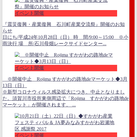
イベント開催
『震災復興・産業復興 石川町産業交流祭』開催のお知
らせ
日にち/平成24年10月28日（日） 時 間/9:00～15:00 ※小
雨決行 場 所/石川母畑レークサイドセンター...
イベント開催
※開催中止 Rojima すかがわの路地deマーケット◆3月
13日（日）
※新型コロナウィルス感染拡大につき、中止となりまし
た。須賀川市役所東側周辺で「Rojima すかがわの路地de
マーケット」が開催されます。 ...
イベント開催