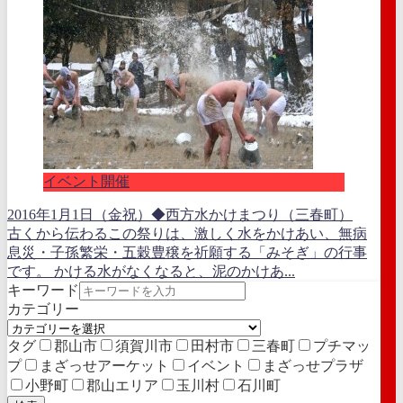
イベント開催
2016年1月1日（金祝）◆西方水かけまつり（三春町）
古くから伝わるこの祭りは、激しく水をかけあい、無病
息災・子孫繁栄・五穀豊穣を祈願する「みそぎ」の行事
です。 かける水がなくなると、泥のかけあ...
キーワード
カテゴリー
タグ
郡山市
須賀川市
田村市
三春町
プチマッ
プ
まざっせアーケット
イベント
まざっせプラザ
小野町
郡山エリア
玉川村
石川町