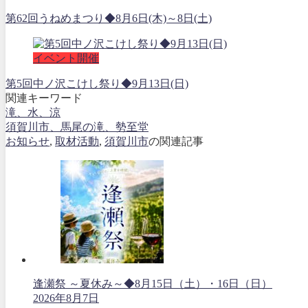
第62回うねめまつり◆8月6日(木)～8日(土)
イベント開催
第5回中ノ沢こけし祭り◆9月13日(日)
関連キーワード
滝、水、涼
須賀川市、馬尾の滝、勢至堂
お知らせ
,
取材活動
,
須賀川市
の関連記事
逢瀬祭 ～夏休み～◆8月15日（土）・16日（日）
2026年8月7日