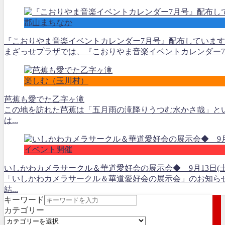
郡山まちなか
『こおりやま音楽イベントカレンダー7月号』配布しています
まざっせプラザでは、『こおりやま音楽イベントカレンダー7月
楽しむ（玉川村）
芭蕉も愛でた乙字ヶ滝
この地を訪れた芭蕉は「五月雨の滝降りうつむ水かさ哉」とい
は...
イベント開催
いしかわカメラサークル＆華道愛好会の展示会◆ 9月13日(土)～
「いしかわカメラサークル＆華道愛好会の展示会」のお知ら
結...
キーワード
カテゴリー