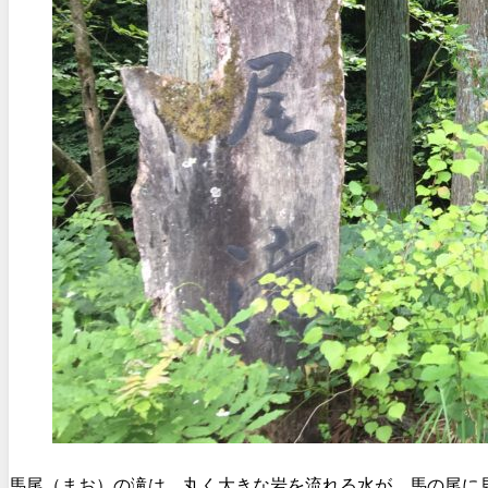
馬尾（まお）の滝は、丸く大きな岩を流れる水が、馬の尾に