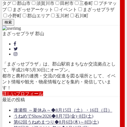
タグ
郡山市
須賀川市
田村市
三春町
プチマッ
プ
まざっせアーケット
イベント
まざっせプラザ
小野町
郡山エリア
玉川村
石川町
検索
まざっせプラザ 郡山
「まざっせプラザ」は、郡山駅前まちなか交流拠点とし
て、平成21年5月30日にオープン。
都市と農村の連携・交流の促進を図る場所として、イベ
ント情報や観光・物産情報などを集約・発信していま
す！
詳しいプロフィール
最近の投稿
逢瀬祭 ～夏休み～◆8月15日（土）・16日（日）
うねめでShow2026◆8月7日(金)･8日(土)
第62回うねめまつり◆8月6日(木)～8日(土)