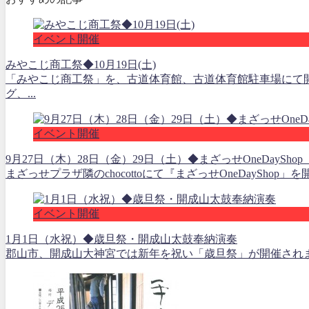
イベント開催
みやこじ商工祭◆10月19日(土)
「みやこじ商工祭」を、古道体育館、古道体育館駐車場にて
グ、...
イベント開催
9月27日（木）28日（金）29日（土）◆まざっせOneDaySho
まざっせプラザ隣のchocottoにて『まざっせOneDayShop」
イベント開催
1月1日（水祝）◆歳旦祭・開成山太鼓奉納演奏
郡山市、開成山大神宮では新年を祝い「歳旦祭」が開催されます