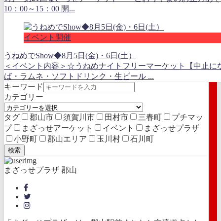
10：00～15：00 開...
イベント開催
うねめでShow◆8月5日(金)・6日(土）
＜イベント内容＞☆うねめナイトフリーマーケット【中止に
ば・ラムネ・ソフトドリンク・生ビール ...
キーワード
カテゴリー
タグ
郡山市
須賀川市
田村市
三春町
プチマッ
プ
まざっせアーケット
イベント
まざっせプラザ
小野町
郡山エリア
玉川村
石川町
検索
まざっせプラザ 郡山