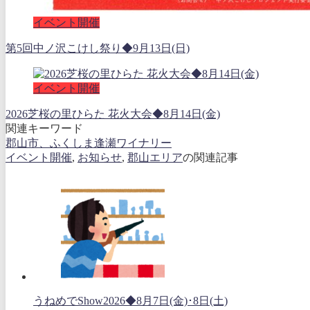
イベント開催
第5回中ノ沢こけし祭り◆9月13日(日)
イベント開催
2026芝桜の里ひらた 花火大会◆8月14日(金)
関連キーワード
郡山市、ふくしま逢瀬ワイナリー
イベント開催
,
お知らせ
,
郡山エリア
の関連記事
うねめでShow2026◆8月7日(金)･8日(土)