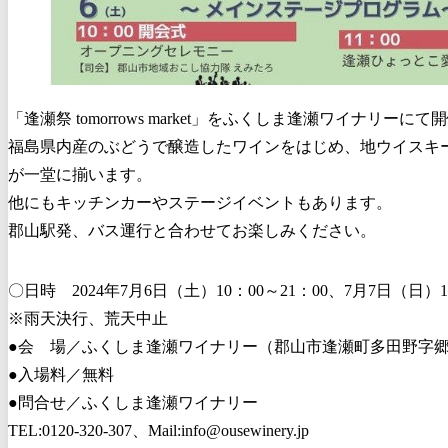
「逢瀬祭 tomorrows market」をふくしま逢瀬ワイナリーに
福島県内産のぶどうで醸造したワインをはじめ、地ウイスキー
が一堂に揃います。
他にもキッチンカーやステージイベントもあります。
郡山駅発、バス運行と合わせてお楽しみください。
〇日時 2024年7月6日（土）10：00～21：00、7月7日（日）10
※雨天決行、荒天中止
●会 場／ふくしま逢瀬ワイナリー（郡山市逢瀬町多田野字郷
●入場料／無料
●問合せ／ふくしま逢瀬ワイナリー
TEL:0120-320-307、Mail:info@ousewinery.jp