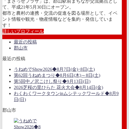
「まざっせプラザ」は、郡山駅前まちなか交流拠点とし
て、平成21年5月30日にオープン。
都市と農村の連携・交流の促進を図る場所として、イベ
ント情報や観光・物産情報などを集約・発信していま
す！
詳しいプロフィール
最近の投稿
郡山市
最近の投稿
うねめでShow2026◆8月7日(金)･8日(土)
第62回うねめまつり◆8月6日(木)～8日(土)
第5回中ノ沢こけし祭り◆9月13日(日)
2026芝桜の里ひらた 花火大会◆8月14日(金)
わくわくワークタウンinムシテックワールド◆8月9
日(日)
郡山市