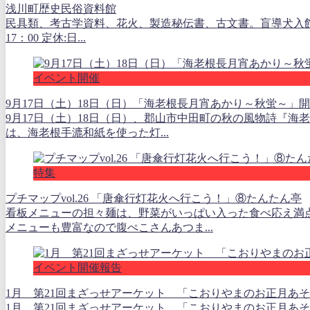
浅川町歴史民俗資料館
民具類、考古学資料、花火、製造秘伝書、古文書。盲導犬入館可。 浅
17：00 定休:日...
イベント開催
9月17日（土）18日（日）「海老根長月宵あかり～秋蛍～」
9月17日（土）18日（日）、郡山市中田町の秋の風物詩『海
は、海老根手漉和紙を使った灯...
特集
プチマップvol.26 「唐傘行灯花火へ行こう！」⑧たんたん亭
看板メニューの担々麺は、野菜がいっぱい入った食べ応え満
メニューも豊富なので腹ぺこさんあつま...
イベント開催報告
1月 第21回まざっせアーケット 「こおりやまのお正月あそ
1月 第21回まざっせアーケット 「こおりやまのお正月あそび