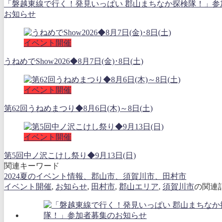
「磐越東線で行く！発見いっぱい 郡山まちなか探検隊！」参
お知らせ
イベント開催
うねめでShow2026◆8月7日(金)･8日(土)
イベント開催
第62回うねめまつり◆8月6日(木)～8日(土)
イベント開催
第5回中ノ沢こけし祭り◆9月13日(日)
関連キーワード
2024夏のイベント情報、郡山市、須賀川市、田村市
イベント開催
,
お知らせ
,
田村市
,
郡山エリア
,
須賀川市
の関連