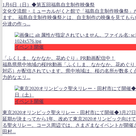
取材活動
1月5日（土）◆おもてなしロボット ニコニコこども館
ニコニコこども館で「おもてなしロボット」の実証実験が行
した。 このおもてなしロボットは「子どもが怪我をしない、
壊れない」...
イベント開催
1月6日（日）◆第五回福島自主制作映像祭
文化交流館・ミューカルがくと館で「福島自主制作映像祭」
ます。 福島自主制作映像祭とは、自主制作の映像を見てもら
分達の作っ...
イベント開催
「ふくしま、なかなか。花めぐり」PR動画配信中！
福島県県中地域の桜PR動画「ふくしま、なかなか。花めぐり
対応）が配信されています。県中地域は、桜の名所が数多く
力的なエリ...