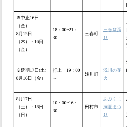
※中止16日
（金）
18：00~21：
三春盆踊
8月15日
三春町
30
り
（木）・16日
（金）
※延期17日(土)
打上：19：00
浅川の花
浅川町
8月16日（金）
～
火
8月17日
あぶくま
10：00~16：
（土）・18日
田村市
洞夏まつ
30
（日）
り