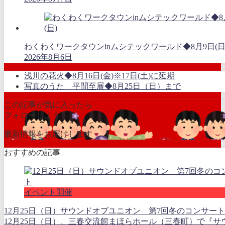
わくわくワークタウンinムシテックワールド◆8月9日(日
2026年8月6日
浅川の花火◆8月16日(金)※17日(土)に延期
写真のうた 平間至展◆8月25日（日）まで
この記事が気に入ったら
フォローしよう
最新情報をお届けします
おすすめの記事
イベント開催
12月25日（日）サウンドオブユニオン 第7回冬のコンサート
12月25日（日）、三春交流館まほらホール（三春町）で『サ